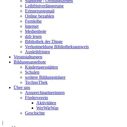
Standorte / Öffnungszeiten
Leihfristverlängerung
Erinnerungsmail
Online bezahlen
Fernleihe
Internet
Medienbote
dzb lesen
Bibliothek der Dinge
Verlustmeldung Bibliotheksausweis
Ausleihfristen
Veranstaltungen
Bildungsangebote
Kindertagesstätten
Schulen
weitere Bildungsträger
TechnoThek
Über uns
Ansprechpartnerinnen
Förderverein
Aktivitäten
WerWieWas
Geschichte
|