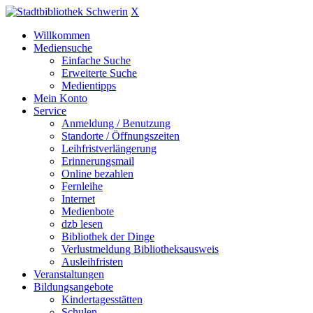
X
Willkommen
Mediensuche
Einfache Suche
Erweiterte Suche
Medientipps
Mein Konto
Service
Anmeldung / Benutzung
Standorte / Öffnungszeiten
Leihfristverlängerung
Erinnerungsmail
Online bezahlen
Fernleihe
Internet
Medienbote
dzb lesen
Bibliothek der Dinge
Verlustmeldung Bibliotheksausweis
Ausleihfristen
Veranstaltungen
Bildungsangebote
Kindertagesstätten
Schulen