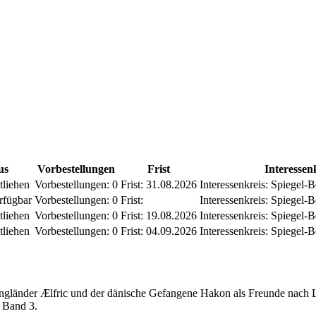
us
Vorbestellungen
Frist
Interessen
tliehen
Vorbestellungen:
0
Frist:
31.08.2026
Interessenkreis:
Spiegel-Be
rfügbar
Vorbestellungen:
0
Frist:
Interessenkreis:
Spiegel-Be
tliehen
Vorbestellungen:
0
Frist:
19.08.2026
Interessenkreis:
Spiegel-Be
tliehen
Vorbestellungen:
0
Frist:
04.09.2026
Interessenkreis:
Spiegel-Be
 Engländer Ælfric und der dänische Gefangene Hakon als Freunde nac
 Band 3.