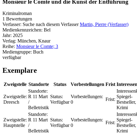
Monsieur le Comte und die Kunst der Entführung
Kriminalroman
1 Bewertungen
Verfasser:
Suche nach diesem Verfasser
Martin, Pierre (Verfasser)
Medienkennzeichen:
Bel
Jahr:
2025
Verlag:
München, Knaur
Reihe:
Monsieur le Comte; 3
Mediengruppe:
Buch
verfügbar
Exemplare
Zweigstelle
Standorte
Status
Vorbestellungen
Frist
Interesse
Standorte:
Interessenk
Zweigstelle:
R 11 Mart
Status:
Vorbestellungen:
Spiegel-
Frist:
Dreesch
/
Verfügbar
0
Bestseller,
Belletristik
Krimi
Standorte:
Interessenk
Zweigstelle:
R 11 Mart
Status:
Vorbestellungen:
Spiegel-
Frist:
Hauptstelle
/
Verfügbar
0
Bestseller,
Belletristik
Krimi