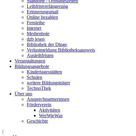
Standorte / Öffnungszeiten
Leihfristverlängerung
Erinnerungsmail
Online bezahlen
Fernleihe
Internet
Medienbote
dzb lesen
Bibliothek der Dinge
Verlustmeldung Bibliotheksausweis
Ausleihfristen
Veranstaltungen
Bildungsangebote
Kindertagesstätten
Schulen
weitere Bildungsträger
TechnoThek
Über uns
Ansprechpartnerinnen
Förderverein
Aktivitäten
WerWieWas
Geschichte
|