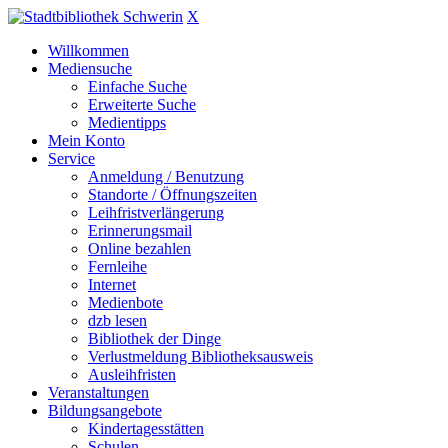
X
Willkommen
Mediensuche
Einfache Suche
Erweiterte Suche
Medientipps
Mein Konto
Service
Anmeldung / Benutzung
Standorte / Öffnungszeiten
Leihfristverlängerung
Erinnerungsmail
Online bezahlen
Fernleihe
Internet
Medienbote
dzb lesen
Bibliothek der Dinge
Verlustmeldung Bibliotheksausweis
Ausleihfristen
Veranstaltungen
Bildungsangebote
Kindertagesstätten
Schulen