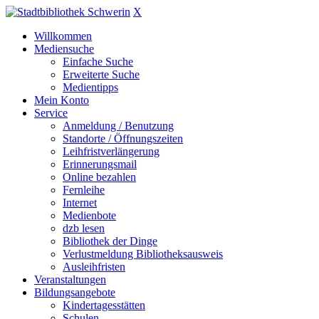
X
Willkommen
Mediensuche
Einfache Suche
Erweiterte Suche
Medientipps
Mein Konto
Service
Anmeldung / Benutzung
Standorte / Öffnungszeiten
Leihfristverlängerung
Erinnerungsmail
Online bezahlen
Fernleihe
Internet
Medienbote
dzb lesen
Bibliothek der Dinge
Verlustmeldung Bibliotheksausweis
Ausleihfristen
Veranstaltungen
Bildungsangebote
Kindertagesstätten
Schulen