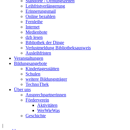
Standorte / Öffnungszeiten
Leihfristverlängerung
Erinnerungsmail
Online bezahlen
Fernleihe
Internet
Medienbote
dzb lesen
Bibliothek der Dinge
Verlustmeldung Bibliotheksausweis
Ausleihfristen
Veranstaltungen
Bildungsangebote
Kindertagesstätten
Schulen
weitere Bildungsträger
TechnoThek
Über uns
Ansprechpartnerinnen
Förderverein
Aktivitäten
WerWieWas
Geschichte
|