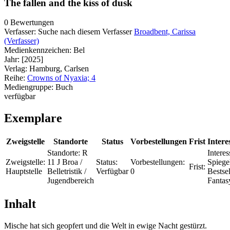
The fallen and the kiss of dusk
0 Bewertungen
Verfasser:
Suche nach diesem Verfasser
Broadbent, Carissa
(Verfasser)
Medienkennzeichen:
Bel
Jahr:
[2025]
Verlag:
Hamburg, Carlsen
Reihe:
Crowns of Nyaxia; 4
Mediengruppe:
Buch
verfügbar
Exemplare
Zweigstelle
Standorte
Status
Vorbestellungen
Frist
Intere
Standorte:
R
Interes
Zweigstelle:
11 J Broa /
Status:
Vorbestellungen:
Spiege
Frist:
Hauptstelle
Belletristik /
Verfügbar
0
Bestsel
Jugendbereich
Fantas
Inhalt
Mische hat sich geopfert und die Welt in ewige Nacht gestürzt.