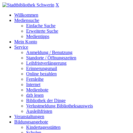
X
Willkommen
Mediensuche
Einfache Suche
Erweiterte Suche
Medientipps
Mein Konto
Service
Anmeldung / Benutzung
Standorte / Öffnungszeiten
Leihfristverlängerung
Erinnerungsmail
Online bezahlen
Fernleihe
Internet
Medienbote
dzb lesen
Bibliothek der Dinge
Verlustmeldung Bibliotheksausweis
Ausleihfristen
Veranstaltungen
Bildungsangebote
Kindertagesstätten
Schulen