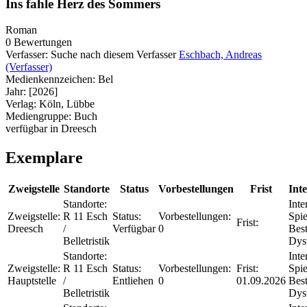
Ins fahle Herz des Sommers
Roman
0 Bewertungen
Verfasser:
Suche nach diesem Verfasser
Eschbach, Andreas
(Verfasser)
Medienkennzeichen:
Bel
Jahr:
[2026]
Verlag:
Köln, Lübbe
Mediengruppe:
Buch
verfügbar in Dreesch
Exemplare
Zweigstelle
Standorte
Status
Vorbestellungen
Frist
Int
Standorte:
Inte
Zweigstelle:
R 11 Esch
Status:
Vorbestellungen:
Spie
Frist:
Dreesch
/
Verfügbar
0
Best
Belletristik
Dys
Standorte:
Inte
Zweigstelle:
R 11 Esch
Status:
Vorbestellungen:
Frist:
Spie
Hauptstelle
/
Entliehen
0
01.09.2026
Best
Belletristik
Dys