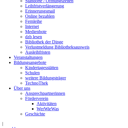
Standorte / Öffnungszeiten
Leihfristverlängerung
Erinnerungsmail
Online bezahlen
Fernleihe
Internet
Medienbote
dzb lesen
Bibliothek der Dinge
Verlustmeldung Bibliotheksausweis
Ausleihfristen
Veranstaltungen
Bildungsangebote
Kindertagesstätten
Schulen
weitere Bildungsträger
TechnoThek
Über uns
Ansprechpartnerinnen
Förderverein
Aktivitäten
WerWieWas
Geschichte
|