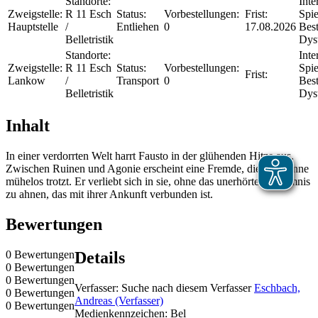
Standorte:
Inte
Zweigstelle:
R 11 Esch
Status:
Vorbestellungen:
Frist:
Spie
Hauptstelle
/
Entliehen
0
17.08.2026
Best
Belletristik
Dys
Standorte:
Inte
Zweigstelle:
R 11 Esch
Status:
Vorbestellungen:
Spie
Frist:
Lankow
/
Transport
0
Best
Belletristik
Dys
Inhalt
In einer verdorrten Welt harrt Fausto in der glühenden Hitze aus.
Zwischen Ruinen und Agonie erscheint eine Fremde, die der Sonne
mühelos trotzt. Er verliebt sich in sie, ohne das unerhörte Geheimnis
zu ahnen, das mit ihrer Ankunft verbunden ist.
Bewertungen
0 Bewertungen
Details
0 Bewertungen
0 Bewertungen
Verfasser:
Suche nach diesem Verfasser
Eschbach,
0 Bewertungen
Andreas (Verfasser)
0 Bewertungen
Medienkennzeichen:
Bel