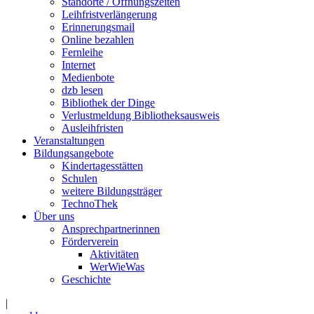
Standorte / Öffnungszeiten
Leihfristverlängerung
Erinnerungsmail
Online bezahlen
Fernleihe
Internet
Medienbote
dzb lesen
Bibliothek der Dinge
Verlustmeldung Bibliotheksausweis
Ausleihfristen
Veranstaltungen
Bildungsangebote
Kindertagesstätten
Schulen
weitere Bildungsträger
TechnoThek
Über uns
Ansprechpartnerinnen
Förderverein
Aktivitäten
WerWieWas
Geschichte
|