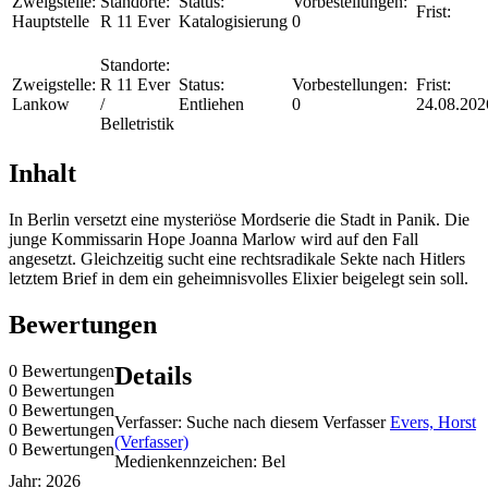
Zweigstelle:
Standorte:
Status:
Vorbestellungen:
Frist:
Hauptstelle
R 11 Ever
Katalogisierung
0
Standorte:
Zweigstelle:
R 11 Ever
Status:
Vorbestellungen:
Frist:
Lankow
/
Entliehen
0
24.08.202
Belletristik
Inhalt
In Berlin versetzt eine mysteriöse Mordserie die Stadt in Panik. Die
junge Kommissarin Hope Joanna Marlow wird auf den Fall
angesetzt. Gleichzeitig sucht eine rechtsradikale Sekte nach Hitlers
letztem Brief in dem ein geheimnisvolles Elixier beigelegt sein soll.
Bewertungen
0 Bewertungen
Details
0 Bewertungen
0 Bewertungen
Verfasser:
Suche nach diesem Verfasser
Evers, Horst
0 Bewertungen
(Verfasser)
0 Bewertungen
Medienkennzeichen:
Bel
Jahr:
2026