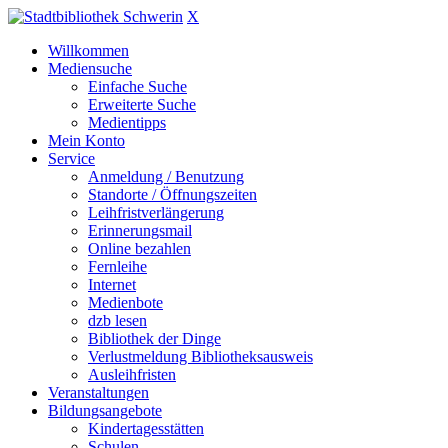
X
Willkommen
Mediensuche
Einfache Suche
Erweiterte Suche
Medientipps
Mein Konto
Service
Anmeldung / Benutzung
Standorte / Öffnungszeiten
Leihfristverlängerung
Erinnerungsmail
Online bezahlen
Fernleihe
Internet
Medienbote
dzb lesen
Bibliothek der Dinge
Verlustmeldung Bibliotheksausweis
Ausleihfristen
Veranstaltungen
Bildungsangebote
Kindertagesstätten
Schulen