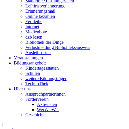
Standorte / Öffnungszeiten
Leihfristverlängerung
Erinnerungsmail
Online bezahlen
Fernleihe
Internet
Medienbote
dzb lesen
Bibliothek der Dinge
Verlustmeldung Bibliotheksausweis
Ausleihfristen
Veranstaltungen
Bildungsangebote
Kindertagesstätten
Schulen
weitere Bildungsträger
TechnoThek
Über uns
Ansprechpartnerinnen
Förderverein
Aktivitäten
WerWieWas
Geschichte
|