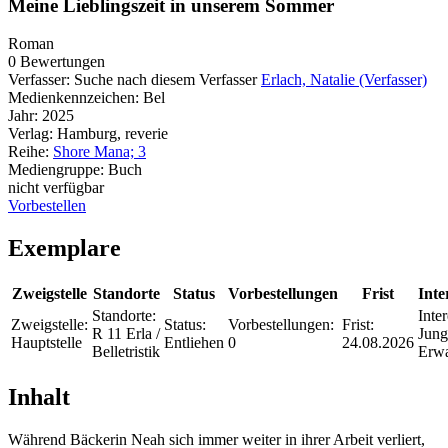
Meine Lieblingszeit in unserem Sommer
Roman
0 Bewertungen
Verfasser:
Suche nach diesem Verfasser
Erlach, Natalie (Verfasser)
Medienkennzeichen:
Bel
Jahr:
2025
Verlag:
Hamburg, reverie
Reihe:
Shore Mana; 3
Mediengruppe:
Buch
nicht verfügbar
Vorbestellen
Exemplare
Zweigstelle
Standorte
Status
Vorbestellungen
Frist
Inte
Standorte:
Inte
Zweigstelle:
Status:
Vorbestellungen:
Frist:
R 11 Erla /
Jung
Hauptstelle
Entliehen
0
24.08.2026
Belletristik
Erw
Inhalt
Während Bäckerin Neah sich immer weiter in ihrer Arbeit verliert,