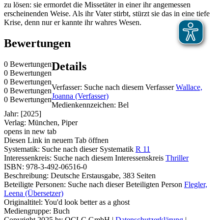
zu lösen: sie ermordet die Missetäter in einer ihr angemessen
erscheinenden Weise. Als ihr Vater stirbt, stürzt sie das in eine tiefe
Krise, denn nur er kannte ihr wahres Wesen.
Bewertungen
0 Bewertungen
Details
0 Bewertungen
0 Bewertungen
Verfasser:
Suche nach diesem Verfasser
Wallace,
0 Bewertungen
Joanna (Verfasser)
0 Bewertungen
Medienkennzeichen:
Bel
Jahr:
[2025]
Verlag:
München, Piper
opens in new tab
Diesen Link in neuem Tab öffnen
Systematik:
Suche nach dieser Systematik
R 11
Interessenkreis:
Suche nach diesem Interessenskreis
Thriller
ISBN:
978-3-492-06516-0
Beschreibung:
Deutsche Erstausgabe, 383 Seiten
Beteiligte Personen:
Suche nach dieser Beteiligten Person
Flegler,
Leena (Übersetzer)
Originaltitel:
You'd look better as a ghost
Mediengruppe:
Buch
Copyright 2025 by OCLC GmbH
|
Datenschutzerklärung
|