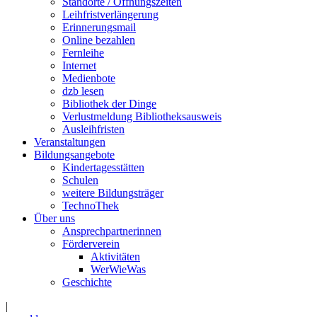
Standorte / Öffnungszeiten
Leihfristverlängerung
Erinnerungsmail
Online bezahlen
Fernleihe
Internet
Medienbote
dzb lesen
Bibliothek der Dinge
Verlustmeldung Bibliotheksausweis
Ausleihfristen
Veranstaltungen
Bildungsangebote
Kindertagesstätten
Schulen
weitere Bildungsträger
TechnoThek
Über uns
Ansprechpartnerinnen
Förderverein
Aktivitäten
WerWieWas
Geschichte
|