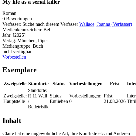
My life as a serial killer
Roman
0 Bewertungen
Verfasser:
Suche nach diesem Verfasser
Wallace, Joanna (Verfasser)
Medienkennzeichen:
Bel
Jahr:
[2025]
Verlag:
München, Piper
Mediengruppe:
Buch
nicht verfügbar
Vorbestellen
Exemplare
Zweigstelle
Standorte
Status
Vorbestellungen
Frist
Inte
Standorte:
Zweigstelle:
R 11 Wall
Status:
Vorbestellungen:
Frist:
Inte
Hauptstelle
/
Entliehen
0
21.08.2026
Thril
Belletristik
Inhalt
Claire hat eine ungewöhnliche Art, ihre Konflikte etc. mit Anderen