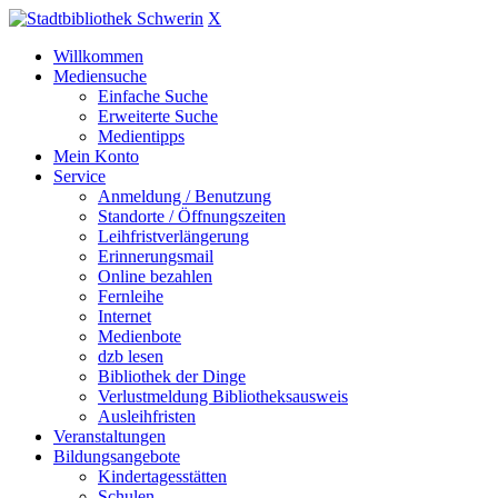
X
Willkommen
Mediensuche
Einfache Suche
Erweiterte Suche
Medientipps
Mein Konto
Service
Anmeldung / Benutzung
Standorte / Öffnungszeiten
Leihfristverlängerung
Erinnerungsmail
Online bezahlen
Fernleihe
Internet
Medienbote
dzb lesen
Bibliothek der Dinge
Verlustmeldung Bibliotheksausweis
Ausleihfristen
Veranstaltungen
Bildungsangebote
Kindertagesstätten
Schulen