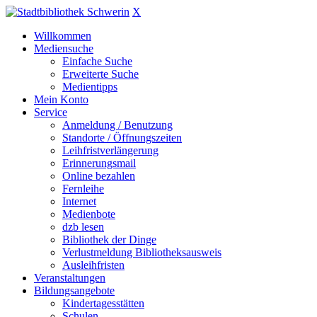
X
Willkommen
Mediensuche
Einfache Suche
Erweiterte Suche
Medientipps
Mein Konto
Service
Anmeldung / Benutzung
Standorte / Öffnungszeiten
Leihfristverlängerung
Erinnerungsmail
Online bezahlen
Fernleihe
Internet
Medienbote
dzb lesen
Bibliothek der Dinge
Verlustmeldung Bibliotheksausweis
Ausleihfristen
Veranstaltungen
Bildungsangebote
Kindertagesstätten
Schulen