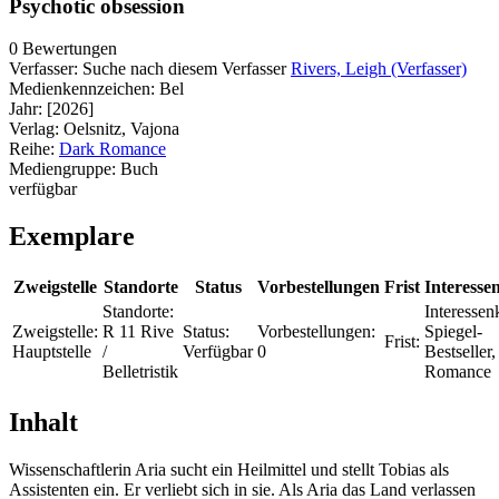
Psychotic obsession
0 Bewertungen
Verfasser:
Suche nach diesem Verfasser
Rivers, Leigh (Verfasser)
Medienkennzeichen:
Bel
Jahr:
[2026]
Verlag:
Oelsnitz, Vajona
Reihe:
Dark Romance
Mediengruppe:
Buch
verfügbar
Exemplare
Zweigstelle
Standorte
Status
Vorbestellungen
Frist
Interesse
Standorte:
Interessenk
Zweigstelle:
R 11 Rive
Status:
Vorbestellungen:
Spiegel-
Frist:
Hauptstelle
/
Verfügbar
0
Bestseller
Belletristik
Romance
Inhalt
Wissenschaftlerin Aria sucht ein Heilmittel und stellt Tobias als
Assistenten ein. Er verliebt sich in sie. Als Aria das Land verlassen