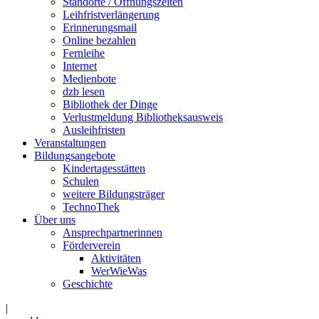
Standorte / Öffnungszeiten
Leihfristverlängerung
Erinnerungsmail
Online bezahlen
Fernleihe
Internet
Medienbote
dzb lesen
Bibliothek der Dinge
Verlustmeldung Bibliotheksausweis
Ausleihfristen
Veranstaltungen
Bildungsangebote
Kindertagesstätten
Schulen
weitere Bildungsträger
TechnoThek
Über uns
Ansprechpartnerinnen
Förderverein
Aktivitäten
WerWieWas
Geschichte
|