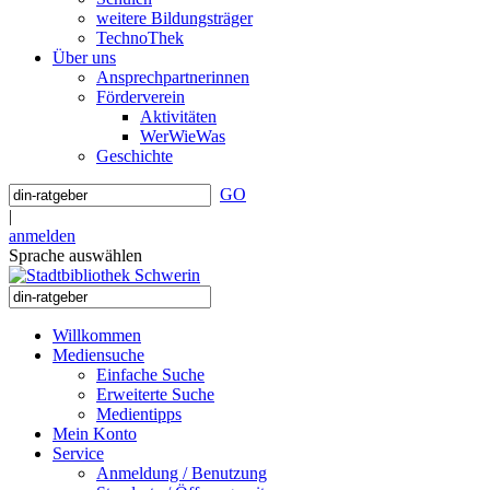
weitere Bildungsträger
TechnoThek
Über uns
Ansprechpartnerinnen
Förderverein
Aktivitäten
WerWieWas
Geschichte
GO
|
anmelden
Sprache auswählen
Willkommen
Mediensuche
Einfache Suche
Erweiterte Suche
Medientipps
Mein Konto
Service
Anmeldung / Benutzung