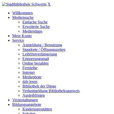
X
Willkommen
Mediensuche
Einfache Suche
Erweiterte Suche
Medientipps
Mein Konto
Service
Anmeldung / Benutzung
Standorte / Öffnungszeiten
Leihfristverlängerung
Erinnerungsmail
Online bezahlen
Fernleihe
Internet
Medienbote
dzb lesen
Bibliothek der Dinge
Verlustmeldung Bibliotheksausweis
Ausleihfristen
Veranstaltungen
Bildungsangebote
Kindertagesstätten
Schulen