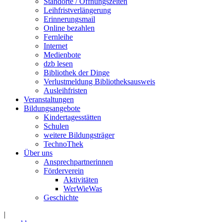
Standorte / Öffnungszeiten
Leihfristverlängerung
Erinnerungsmail
Online bezahlen
Fernleihe
Internet
Medienbote
dzb lesen
Bibliothek der Dinge
Verlustmeldung Bibliotheksausweis
Ausleihfristen
Veranstaltungen
Bildungsangebote
Kindertagesstätten
Schulen
weitere Bildungsträger
TechnoThek
Über uns
Ansprechpartnerinnen
Förderverein
Aktivitäten
WerWieWas
Geschichte
|