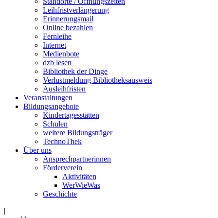
Standorte / Öffnungszeiten
Leihfristverlängerung
Erinnerungsmail
Online bezahlen
Fernleihe
Internet
Medienbote
dzb lesen
Bibliothek der Dinge
Verlustmeldung Bibliotheksausweis
Ausleihfristen
Veranstaltungen
Bildungsangebote
Kindertagesstätten
Schulen
weitere Bildungsträger
TechnoThek
Über uns
Ansprechpartnerinnen
Förderverein
Aktivitäten
WerWieWas
Geschichte
|