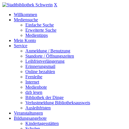
X
Willkommen
Mediensuche
Einfache Suche
Erweiterte Suche
Medientipps
Mein Konto
Service
Anmeldung / Benutzung
Standorte / Öffnungszeiten
Leihfristverlängerung
Erinnerungsmail
Online bezahlen
Fernleihe
Internet
Medienbote
dzb lesen
Bibliothek der Dinge
Verlustmeldung Bibliotheksausweis
Ausleihfristen
Veranstaltungen
Bildungsangebote
Kindertagesstätten
Schulen