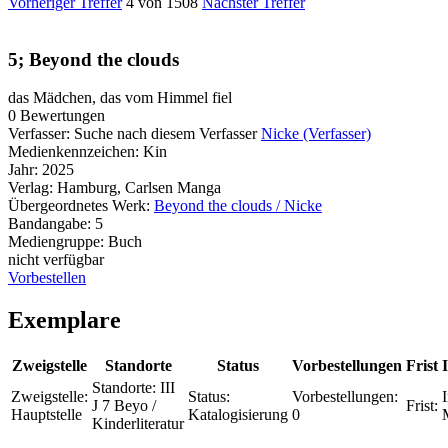
Vorheriger Treffer
4 von 1508
Nächster Treffer
5; Beyond the clouds
das Mädchen, das vom Himmel fiel
0 Bewertungen
Verfasser:
Suche nach diesem Verfasser
Nicke (Verfasser)
Medienkennzeichen:
Kin
Jahr:
2025
Verlag:
Hamburg, Carlsen Manga
Übergeordnetes Werk:
Beyond the clouds / Nicke
Bandangabe:
5
Mediengruppe:
Buch
nicht verfügbar
Vorbestellen
Exemplare
Zweigstelle
Standorte
Status
Vorbestellungen
Frist
Standorte:
III
Zweigstelle:
Status:
Vorbestellungen:
J 7 Beyo /
Frist:
Hauptstelle
Katalogisierung
0
Kinderliteratur