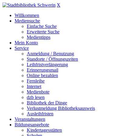
X
Willkommen
Mediensuche
Einfache Suche
Erweiterte Suche
Medientipps
Mein Konto
Service
Anmeldung / Benutzung
Standorte / Öffnungszeiten
Leihfristverlängerung
Erinnerungsmail
Online bezahlen
Fernleihe
Internet
Medienbote
dzb lesen
Bibliothek der Dinge
Verlustmeldung Bibliotheksausweis
Ausleihfristen
Veranstaltungen
Bildungsangebote
Kindertagesstätten
Schulen