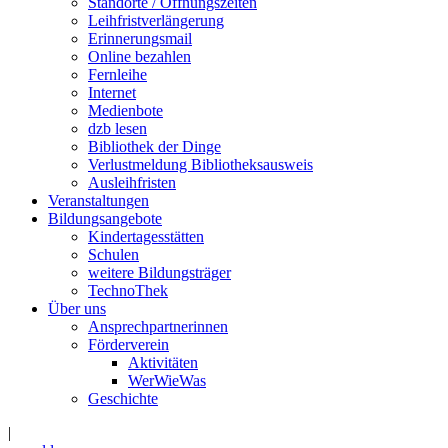
Standorte / Öffnungszeiten
Leihfristverlängerung
Erinnerungsmail
Online bezahlen
Fernleihe
Internet
Medienbote
dzb lesen
Bibliothek der Dinge
Verlustmeldung Bibliotheksausweis
Ausleihfristen
Veranstaltungen
Bildungsangebote
Kindertagesstätten
Schulen
weitere Bildungsträger
TechnoThek
Über uns
Ansprechpartnerinnen
Förderverein
Aktivitäten
WerWieWas
Geschichte
|