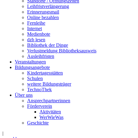
Standorte / Öffnungszeiten
Leihfristverlängerung
Erinnerungsmail
Online bezahlen
Fernleihe
Internet
Medienbote
dzb lesen
Bibliothek der Dinge
Verlustmeldung Bibliotheksausweis
Ausleihfristen
Veranstaltungen
Bildungsangebote
Kindertagesstätten
Schulen
weitere Bildungsträger
TechnoThek
Über uns
Ansprechpartnerinnen
Förderverein
Aktivitäten
WerWieWas
Geschichte
|