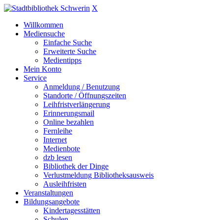
X
Willkommen
Mediensuche
Einfache Suche
Erweiterte Suche
Medientipps
Mein Konto
Service
Anmeldung / Benutzung
Standorte / Öffnungszeiten
Leihfristverlängerung
Erinnerungsmail
Online bezahlen
Fernleihe
Internet
Medienbote
dzb lesen
Bibliothek der Dinge
Verlustmeldung Bibliotheksausweis
Ausleihfristen
Veranstaltungen
Bildungsangebote
Kindertagesstätten
Schulen