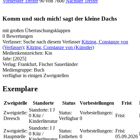
Vorheriger Treffer
90 von 7600
Nächster Treffer
Komm und such mich! sagt der kleine Dachs
mit großen Überraschungsklappen
0 Bewertungen
Verfasser:
Suche nach diesem Verfasser
Kitzing, Constanze von
(Verfasser)
;
Kitzing, Constanze von (Künstler)
Medienkennzeichen:
Kin
Jahr:
[2025]
Verlag:
Frankfurt, Fischer Sauerländer
Mediengruppe:
Buch
verfügbar in einigen Zweigstellen
Exemplare
Zweigstelle
Standorte
Status
Vorbestellungen
Frist
Standorte:
I J
Zweigstelle:
Status:
Vorbestellungen:
0 Kitz /
Frist:
Dreesch
Verfügbar
0
Kinderliteratur
Standorte:
I J
Zweigstelle:
Status:
Vorbestellungen:
Frist:
0 Kitz /
Hauptstelle
Entliehen
0
05.09.2026
Kinderliteratur