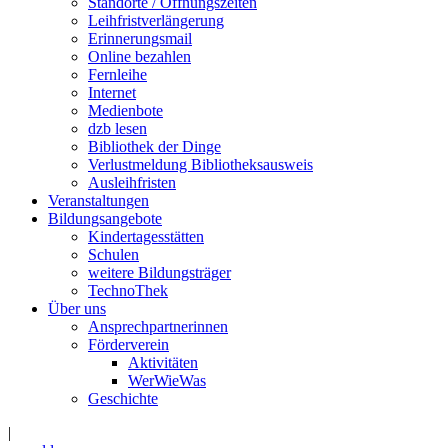
Standorte / Öffnungszeiten
Leihfristverlängerung
Erinnerungsmail
Online bezahlen
Fernleihe
Internet
Medienbote
dzb lesen
Bibliothek der Dinge
Verlustmeldung Bibliotheksausweis
Ausleihfristen
Veranstaltungen
Bildungsangebote
Kindertagesstätten
Schulen
weitere Bildungsträger
TechnoThek
Über uns
Ansprechpartnerinnen
Förderverein
Aktivitäten
WerWieWas
Geschichte
|