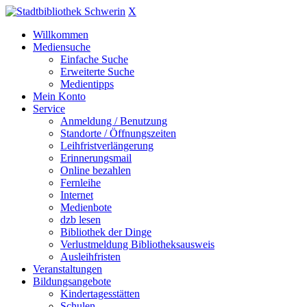
X
Willkommen
Mediensuche
Einfache Suche
Erweiterte Suche
Medientipps
Mein Konto
Service
Anmeldung / Benutzung
Standorte / Öffnungszeiten
Leihfristverlängerung
Erinnerungsmail
Online bezahlen
Fernleihe
Internet
Medienbote
dzb lesen
Bibliothek der Dinge
Verlustmeldung Bibliotheksausweis
Ausleihfristen
Veranstaltungen
Bildungsangebote
Kindertagesstätten
Schulen