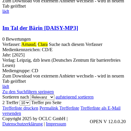
Zum Download von externem Anbieter wechseln - wird in neuem
Tab geöffnet
lädt
Im Tal der Bärin [DAISY-MP3]
0 Bewertungen
Verfasser:
Arnaud,
Clara
Suche nach diesem Verfasser
Medienkennzeichen:
CD/E
Jahr:
[2025]
Verlag:
Leipzig, dzb lesen (Deutsches Zentrum für barrierefreies
Lesen)
Mediengruppe:
CD
Zum Download von externem Anbieter wechseln - wird in neuem
Tab geöffnet
lädt
Zu den Suchfiltern springen
Sortieren nach
aufsteigend sortieren
2 Treffer
Treffer pro Seite
Trefferliste drucken
Permalink Trefferliste
Trefferliste als E-Mail
versenden
Copyright 2025 by OCLC GmbH
|
OPEN V 12.0.0.20
Datenschutzerklärung
|
Impressum