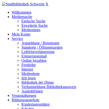
X
Willkommen
Mediensuche
Einfache Suche
Erweiterte Suche
Medientipps
Mein Konto
Service
Anmeldung / Benutzung
Standorte / Öffnungszeiten
Leihfristverlängerung
Erinnerungsmail
Online bezahlen
Fernleihe
Internet
Medienbote
dzb lesen
Bibliothek der Dinge
Verlustmeldung Bibliotheksausweis
Ausleihfristen
Veranstaltungen
Bildungsangebote
Kindertagesstätten
Schulen