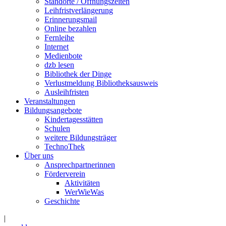
Standorte / Öffnungszeiten
Leihfristverlängerung
Erinnerungsmail
Online bezahlen
Fernleihe
Internet
Medienbote
dzb lesen
Bibliothek der Dinge
Verlustmeldung Bibliotheksausweis
Ausleihfristen
Veranstaltungen
Bildungsangebote
Kindertagesstätten
Schulen
weitere Bildungsträger
TechnoThek
Über uns
Ansprechpartnerinnen
Förderverein
Aktivitäten
WerWieWas
Geschichte
|