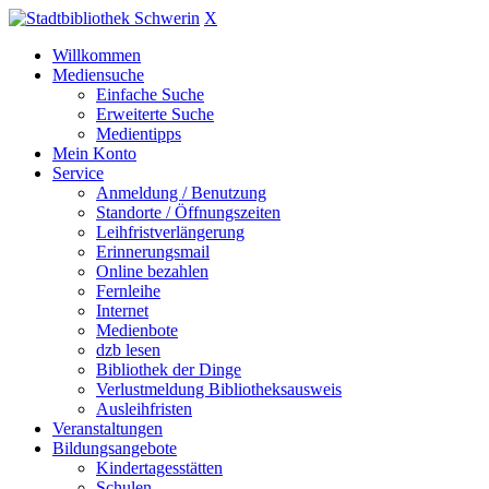
X
Willkommen
Mediensuche
Einfache Suche
Erweiterte Suche
Medientipps
Mein Konto
Service
Anmeldung / Benutzung
Standorte / Öffnungszeiten
Leihfristverlängerung
Erinnerungsmail
Online bezahlen
Fernleihe
Internet
Medienbote
dzb lesen
Bibliothek der Dinge
Verlustmeldung Bibliotheksausweis
Ausleihfristen
Veranstaltungen
Bildungsangebote
Kindertagesstätten
Schulen