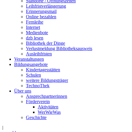
Standorte / Öffnungszeiten
Leihfristverlängerung
Erinnerungsmail
Online bezahlen
Fernleihe
Internet
Medienbote
dzb lesen
Bibliothek der Dinge
Verlustmeldung Bibliotheksausweis
Ausleihfristen
Veranstaltungen
Bildungsangebote
Kindertagesstätten
Schulen
weitere Bildungsträger
TechnoThek
Über uns
Ansprechpartnerinnen
Förderverein
Aktivitäten
WerWieWas
Geschichte
|