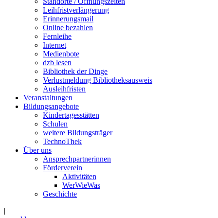
Standorte / Öffnungszeiten
Leihfristverlängerung
Erinnerungsmail
Online bezahlen
Fernleihe
Internet
Medienbote
dzb lesen
Bibliothek der Dinge
Verlustmeldung Bibliotheksausweis
Ausleihfristen
Veranstaltungen
Bildungsangebote
Kindertagesstätten
Schulen
weitere Bildungsträger
TechnoThek
Über uns
Ansprechpartnerinnen
Förderverein
Aktivitäten
WerWieWas
Geschichte
|