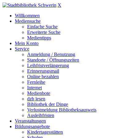
X
Willkommen
Mediensuche
Einfache Suche
Erweiterte Suche
Medientipps
Mein Konto
Service
Anmeldung / Benutzung
Standorte / Öffnungszeiten
Leihfristverlängerung
Erinnerungsmail
Online bezahlen
Fernleihe
Internet
Medienbote
dzb lesen
Bibliothek der Dinge
Verlustmeldung Bibliotheksausweis
Ausleihfristen
Veranstaltungen
Bildungsangebote
Kindertagesstätten
Schulen