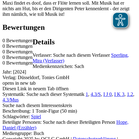
Maxi findet es doof, dass er Flöte lernen soll. Mit Musik hat er
nichts am Hut, bis er den Dirigenten Peter kennenlernt - der zeigt
ihm nämlich, wie toll Musik ist!
Bewertungen
0 Bewertungen
Details
0 Bewertungen
0 Bewertungen
Verfasser:
Suche nach diesem Verfasser
Sperling,
0 Bewertungen
Mira (Verfasser)
0 Bewertungen
Medienkennzeichen:
Sach
Jahr:
[2024]
Verlag:
Düsseldorf, Tonies GmbH
opens in new tab
Diesen Link in neuem Tab öffnen
Systematik:
Suche nach dieser Systematik
1
,
4.3/S
,
I J 0
,
I K 3
,
1.2
,
4.3/Mus
Suche nach diesem Interessenskreis
Beschreibung:
1 Tonie-Figur (50 min)
Schlagwörter:
Spiel
Beteiligte Personen:
Suche nach dieser Beteiligten Person
Hope,
Daniel (Erzähler)
Mediengruppe:
Buch
Copyright 2025 by OCLC GmbH
|
Datenschutzerklärung
|