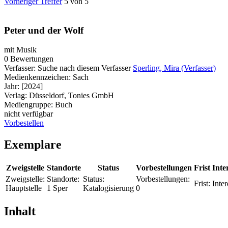
Vorheriger Treffer
5 von 5
Peter und der Wolf
mit Musik
0 Bewertungen
Verfasser:
Suche nach diesem Verfasser
Sperling, Mira (Verfasser)
Medienkennzeichen:
Sach
Jahr:
[2024]
Verlag:
Düsseldorf, Tonies GmbH
Mediengruppe:
Buch
nicht verfügbar
Vorbestellen
Exemplare
Zweigstelle
Standorte
Status
Vorbestellungen
Frist
Inte
Zweigstelle:
Standorte:
Status:
Vorbestellungen:
Frist:
Inter
Hauptstelle
1 Sper
Katalogisierung
0
Inhalt