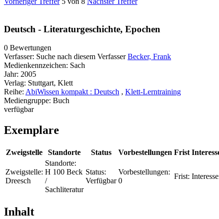
Vorheriger Treffer
5 von 8
Nächster Treffer
Deutsch - Literaturgeschichte, Epochen
0 Bewertungen
Verfasser:
Suche nach diesem Verfasser
Becker, Frank
Medienkennzeichen:
Sach
Jahr:
2005
Verlag:
Stuttgart, Klett
Reihe:
AbiWissen kompakt : Deutsch
,
Klett-Lerntraining
Mediengruppe:
Buch
verfügbar
Exemplare
Zweigstelle
Standorte
Status
Vorbestellungen
Frist
Interess
Standorte:
Zweigstelle:
H 100 Beck
Status:
Vorbestellungen:
Frist:
Interesse
Dreesch
/
Verfügbar
0
Sachliteratur
Inhalt