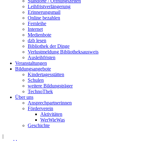
Standorte / Öffnungszeiten
Leihfristverlängerung
Erinnerungsmail
Online bezahlen
Fernleihe
Internet
Medienbote
dzb lesen
Bibliothek der Dinge
Verlustmeldung Bibliotheksausweis
Ausleihfristen
Veranstaltungen
Bildungsangebote
Kindertagesstätten
Schulen
weitere Bildungsträger
TechnoThek
Über uns
Ansprechpartnerinnen
Förderverein
Aktivitäten
WerWieWas
Geschichte
|