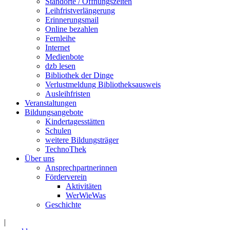
Standorte / Öffnungszeiten
Leihfristverlängerung
Erinnerungsmail
Online bezahlen
Fernleihe
Internet
Medienbote
dzb lesen
Bibliothek der Dinge
Verlustmeldung Bibliotheksausweis
Ausleihfristen
Veranstaltungen
Bildungsangebote
Kindertagesstätten
Schulen
weitere Bildungsträger
TechnoThek
Über uns
Ansprechpartnerinnen
Förderverein
Aktivitäten
WerWieWas
Geschichte
|