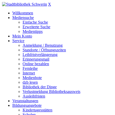
X
Willkommen
Mediensuche
Einfache Suche
Erweiterte Suche
Medientipps
Mein Konto
Service
Anmeldung / Benutzung
Standorte / Öffnungszeiten
Leihfristverlängerung
Erinnerungsmail
Online bezahlen
Fernleihe
Internet
Medienbote
dzb lesen
Bibliothek der Dinge
Verlustmeldung Bibliotheksausweis
Ausleihfristen
Veranstaltungen
Bildungsangebote
Kindertagesstätten
Schulen