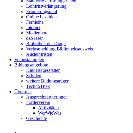
Standorte / Öffnungszeiten
Leihfristverlängerung
Erinnerungsmail
Online bezahlen
Fernleihe
Internet
Medienbote
dzb lesen
Bibliothek der Dinge
Verlustmeldung Bibliotheksausweis
Ausleihfristen
Veranstaltungen
Bildungsangebote
Kindertagesstätten
Schulen
weitere Bildungsträger
TechnoThek
Über uns
Ansprechpartnerinnen
Förderverein
Aktivitäten
WerWieWas
Geschichte
|