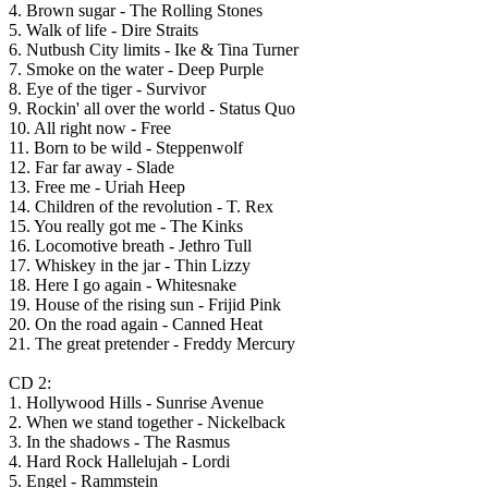
4. Brown sugar - The Rolling Stones
5. Walk of life - Dire Straits
6. Nutbush City limits - Ike & Tina Turner
7. Smoke on the water - Deep Purple
8. Eye of the tiger - Survivor
9. Rockin' all over the world - Status Quo
10. All right now - Free
11. Born to be wild - Steppenwolf
12. Far far away - Slade
13. Free me - Uriah Heep
14. Children of the revolution - T. Rex
15. You really got me - The Kinks
16. Locomotive breath - Jethro Tull
17. Whiskey in the jar - Thin Lizzy
18. Here I go again - Whitesnake
19. House of the rising sun - Frijid Pink
20. On the road again - Canned Heat
21. The great pretender - Freddy Mercury
CD 2:
1. Hollywood Hills - Sunrise Avenue
2. When we stand together - Nickelback
3. In the shadows - The Rasmus
4. Hard Rock Hallelujah - Lordi
5. Engel - Rammstein