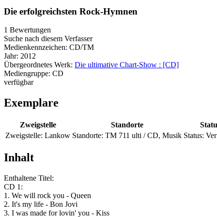
Die erfolgreichsten Rock-Hymnen
1 Bewertungen
Suche nach diesem Verfasser
Medienkennzeichen:
CD/TM
Jahr:
2012
Übergeordnetes Werk:
Die ultimative Chart-Show : [CD]
Mediengruppe:
CD
verfügbar
Exemplare
Zweigstelle
Standorte
Statu
Zweigstelle:
Lankow
Standorte:
TM 711 ulti / CD, Musik
Status:
Ver
Inhalt
Enthaltene Titel:
CD 1:
1. We will rock you - Queen
2. It's my life - Bon Jovi
3. I was made for lovin' you - Kiss