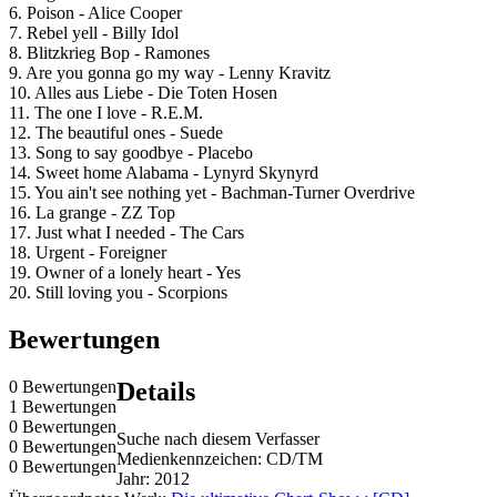
6. Poison - Alice Cooper
7. Rebel yell - Billy Idol
8. Blitzkrieg Bop - Ramones
9. Are you gonna go my way - Lenny Kravitz
10. Alles aus Liebe - Die Toten Hosen
11. The one I love - R.E.M.
12. The beautiful ones - Suede
13. Song to say goodbye - Placebo
14. Sweet home Alabama - Lynyrd Skynyrd
15. You ain't see nothing yet - Bachman-Turner Overdrive
16. La grange - ZZ Top
17. Just what I needed - The Cars
18. Urgent - Foreigner
19. Owner of a lonely heart - Yes
20. Still loving you - Scorpions
Bewertungen
0 Bewertungen
Details
1 Bewertungen
0 Bewertungen
Suche nach diesem Verfasser
0 Bewertungen
Medienkennzeichen:
CD/TM
0 Bewertungen
Jahr:
2012