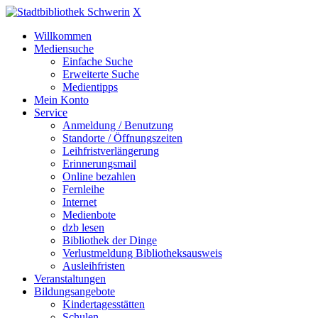
X
Willkommen
Mediensuche
Einfache Suche
Erweiterte Suche
Medientipps
Mein Konto
Service
Anmeldung / Benutzung
Standorte / Öffnungszeiten
Leihfristverlängerung
Erinnerungsmail
Online bezahlen
Fernleihe
Internet
Medienbote
dzb lesen
Bibliothek der Dinge
Verlustmeldung Bibliotheksausweis
Ausleihfristen
Veranstaltungen
Bildungsangebote
Kindertagesstätten
Schulen