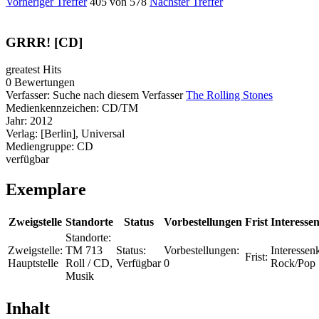
Vorheriger Treffer
405 von 578
Nächster Treffer
GRRR! [CD]
greatest Hits
0 Bewertungen
Verfasser:
Suche nach diesem Verfasser
The Rolling Stones
Medienkennzeichen:
CD/TM
Jahr:
2012
Verlag:
[Berlin], Universal
Mediengruppe:
CD
verfügbar
Exemplare
Zweigstelle
Standorte
Status
Vorbestellungen
Frist
Interessen
Standorte:
Zweigstelle:
TM 713
Status:
Vorbestellungen:
Interessenk
Frist:
Hauptstelle
Roll / CD,
Verfügbar
0
Rock/Pop
Musik
Inhalt