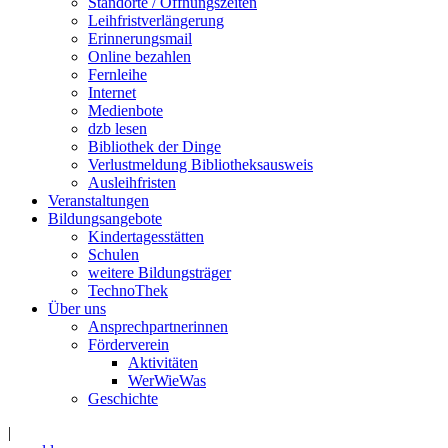
Standorte / Öffnungszeiten
Leihfristverlängerung
Erinnerungsmail
Online bezahlen
Fernleihe
Internet
Medienbote
dzb lesen
Bibliothek der Dinge
Verlustmeldung Bibliotheksausweis
Ausleihfristen
Veranstaltungen
Bildungsangebote
Kindertagesstätten
Schulen
weitere Bildungsträger
TechnoThek
Über uns
Ansprechpartnerinnen
Förderverein
Aktivitäten
WerWieWas
Geschichte
|