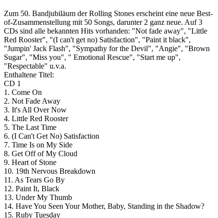
Zum 50. Bandjubiläum der Rolling Stones erscheint eine neue Best-
of-Zusammenstellung mit 50 Songs, darunter 2 ganz neue. Auf 3
CDs sind alle bekannten Hits vorhanden: "Not fade away", "Little
Red Rooster", "(I can't get no) Satisfaction", "Paint it black",
"Jumpin' Jack Flash", "Sympathy for the Devil", "Angie", "Brown
Sugar", "Miss you", " Emotional Rescue", "Start me up",
"Respectable" u.v.a.
Enthaltene Titel:
CD 1
1. Come On
2. Not Fade Away
3. It's All Over Now
4. Little Red Rooster
5. The Last Time
6. (I Can't Get No) Satisfaction
7. Time Is on My Side
8. Get Off of My Cloud
9. Heart of Stone
10. 19th Nervous Breakdown
11. As Tears Go By
12. Paint It, Black
13. Under My Thumb
14. Have You Seen Your Mother, Baby, Standing in the Shadow?
15. Ruby Tuesday