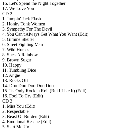
16. Let's Spend the Night Together
17. We Love You
CD 2
1. Jumpin' Jack Flash
2. Honky Tonk Women
3. Sympathy For The Devil
4. You Can't Always Get What You Want (Edit)
5. Gimme Shelter
6. Street Fighting Man
7. Wild Horses
8. She's A Rainbow
9. Brown Sugar
10. Happy
11. Tumbling Dice
12. Angie
13. Rocks Off
14. Doo Doo Doo Doo Doo
15. It's Only Rock 'n Roll (But I Like It) (Edit)
16. Fool To Cry (Edit)
CD 3
1. Miss You (Edit)
2. Respectable
3. Beast Of Burden (Edit)
4. Emotional Rescue (Edit)
5. Start Me Up