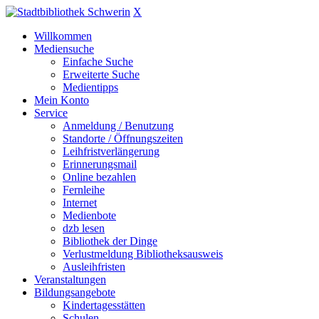
X
Willkommen
Mediensuche
Einfache Suche
Erweiterte Suche
Medientipps
Mein Konto
Service
Anmeldung / Benutzung
Standorte / Öffnungszeiten
Leihfristverlängerung
Erinnerungsmail
Online bezahlen
Fernleihe
Internet
Medienbote
dzb lesen
Bibliothek der Dinge
Verlustmeldung Bibliotheksausweis
Ausleihfristen
Veranstaltungen
Bildungsangebote
Kindertagesstätten
Schulen