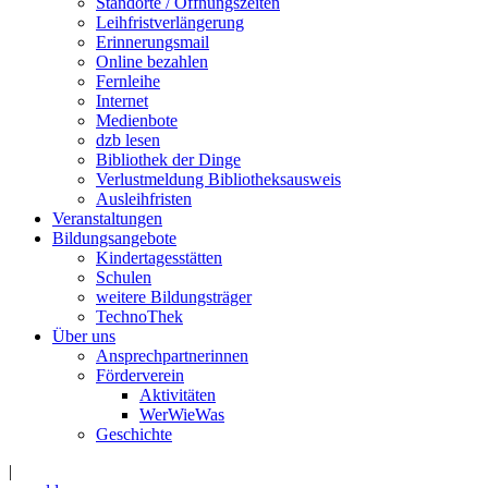
Standorte / Öffnungszeiten
Leihfristverlängerung
Erinnerungsmail
Online bezahlen
Fernleihe
Internet
Medienbote
dzb lesen
Bibliothek der Dinge
Verlustmeldung Bibliotheksausweis
Ausleihfristen
Veranstaltungen
Bildungsangebote
Kindertagesstätten
Schulen
weitere Bildungsträger
TechnoThek
Über uns
Ansprechpartnerinnen
Förderverein
Aktivitäten
WerWieWas
Geschichte
|