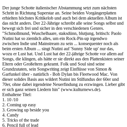
Der junge Schotte italienischer Abstammung setzt zum nächsten
Schritt in Richtung Superstar an. Seine beiden Vorgängerplatten
erhielten höchstes Kritikelob und auch bei dem aktuellen Album ist
das nicht anders. Der 22-Jährige schreibt alle seine Songs selbst und
bewegt sich frei und sicher in den verschiedenen Genres.
"Schmollmund, Wuschelhaare, staksdünn, blutjung, britisch: Paolo
Nutini hat so ziemlich alles, um ein Rock-Pin-up irgendwo
zwischen Indie und Mainstream zu sein ... konsequenter noch als
beim ersten Album ... singt Nutini auf 'Sunny Side up' nur das,
wozu er Lust hat. Und Lust hat der 22-jährige Schotte vor allem auf
Songs, die klingen, als hätte er sie direkt aus den Plattenkisten seiner
Eltern oder Großeltern gekramt. Folk und Soul sind seine
Grundzutaten, sein Songwriting zeigt Einflüsse von Simon &
Garfunkel über - natürlich - Bob Dylan bis Fleetwood Mac. Von
dieser solides Basis aus wildert Nutini im Stilfundus der 60er und
70er, ohne dabei irgendeine Neuerfindung zu erzwingen. Lieber gibt
er sich ganz seinen Liedern hin" (www.kulturnews.de).
Enthaltene Titel:
1. 10 /10
2. Coming up easy
3. Growing up beside you
4. Candy
5. Tricks of the trade
6. Pencil full of lead