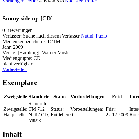
Vorheriger Treffer
416 von 578
Nächster Treffer
Sunny side up [CD]
0 Bewertungen
Verfasser:
Suche nach diesem Verfasser
Nutini, Paolo
Medienkennzeichen:
CD/TM
Jahr:
2009
Verlag:
[Hamburg], Warner Music
Mediengruppe:
CD
nicht verfügbar
Vorbestellen
Exemplare
Zweigstelle
Standorte
Status
Vorbestellungen
Frist
Inte
Standorte:
Zweigstelle:
TM 712
Status:
Vorbestellungen:
Frist:
Inter
Hauptstelle
Nuti / CD,
Entliehen
0
22.12.2009
Roc
Musik
Inhalt