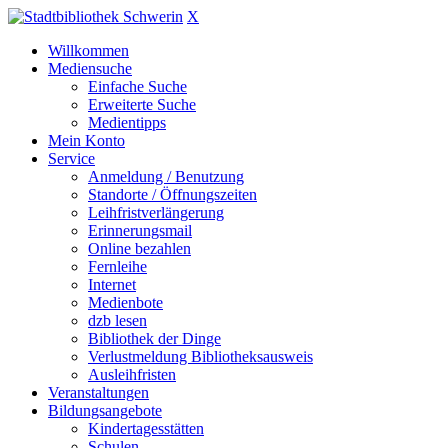
X
Willkommen
Mediensuche
Einfache Suche
Erweiterte Suche
Medientipps
Mein Konto
Service
Anmeldung / Benutzung
Standorte / Öffnungszeiten
Leihfristverlängerung
Erinnerungsmail
Online bezahlen
Fernleihe
Internet
Medienbote
dzb lesen
Bibliothek der Dinge
Verlustmeldung Bibliotheksausweis
Ausleihfristen
Veranstaltungen
Bildungsangebote
Kindertagesstätten
Schulen