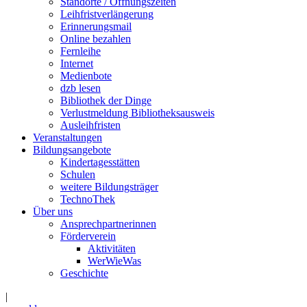
Standorte / Öffnungszeiten
Leihfristverlängerung
Erinnerungsmail
Online bezahlen
Fernleihe
Internet
Medienbote
dzb lesen
Bibliothek der Dinge
Verlustmeldung Bibliotheksausweis
Ausleihfristen
Veranstaltungen
Bildungsangebote
Kindertagesstätten
Schulen
weitere Bildungsträger
TechnoThek
Über uns
Ansprechpartnerinnen
Förderverein
Aktivitäten
WerWieWas
Geschichte
|