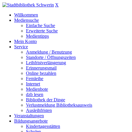
X
Willkommen
Mediensuche
Einfache Suche
Erweiterte Suche
Medientipps
Mein Konto
Service
Anmeldung / Benutzung
Standorte / Öffnungszeiten
Leihfristverlängerung
Erinnerungsmail
Online bezahlen
Fernleihe
Internet
Medienbote
dzb lesen
Bibliothek der Dinge
Verlustmeldung Bibliotheksausweis
Ausleihfristen
Veranstaltungen
Bildungsangebote
Kindertagesstätten
Schulen