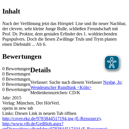
Inhalt
Nach der Verfilmung jetzt das Hörspiel: Lise und ihr neuer Nachbar,
der clevere, sehr kleine Junge Bulle, schließen Freundschaft mit
Prof. Dr. Proktor, dem genialen Erfinder des 1. wohlriechenden
Pupspulvers. Doch die fiesen Zwillinge Truls und Trym planen
einen Diebstahl ... Ab 6.
Bewertungen
0 Bewertungen
Details
0 Bewertungen
0 Bewertungen
Verfasser:
Suche nach diesem Verfasser
Nesbø, Jo
;
0 Bewertungen
Westdeutscher Rundfunk <Köln>
0 Bewertungen
Medienkennzeichen:
CD/K
Jahr:
2015
Verlag:
München, Der HörVerl.
opens in new tab
Links:
Diesen Link in neuem Tab öffnen
http://cover.ekz.de/9783844517194.jpg (E-Ressource)
,
http://www.vlb.de/GetBlob.aspx?
strDisposition=a&strIsbn=9783844517194 (E-Ressource)