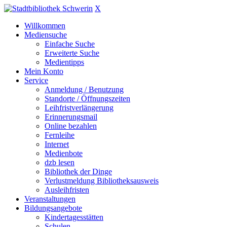
X
Willkommen
Mediensuche
Einfache Suche
Erweiterte Suche
Medientipps
Mein Konto
Service
Anmeldung / Benutzung
Standorte / Öffnungszeiten
Leihfristverlängerung
Erinnerungsmail
Online bezahlen
Fernleihe
Internet
Medienbote
dzb lesen
Bibliothek der Dinge
Verlustmeldung Bibliotheksausweis
Ausleihfristen
Veranstaltungen
Bildungsangebote
Kindertagesstätten
Schulen