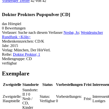
Vorheriger Treffer
42 von 42
Doktor Proktors Pupspulver [CD]
das Hörspiel
0 Bewertungen
Verfasser:
Suche nach diesem Verfasser
Nesbø, Jo
;
Westdeutscher
Rundfunk <Köln>
Medienkennzeichen:
CD/K
Jahr:
2015
Verlag:
München, Der HörVerl.
Reihe:
Doktor Proktor; 1
Mediengruppe:
CD
verfügbar
Exemplare
Zweigstelle
Standorte
Status
Vorbestellungen
Frist
Interessen
Standorte:
II J 0
Zweigstelle:
Status:
Vorbestellungen:
Interessenk
Nesb /
Frist:
Hauptstelle
Verfügbar
0
Lustiges
CD,
Kinder