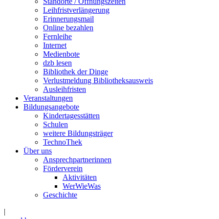
Standorte / Öffnungszeiten
Leihfristverlängerung
Erinnerungsmail
Online bezahlen
Fernleihe
Internet
Medienbote
dzb lesen
Bibliothek der Dinge
Verlustmeldung Bibliotheksausweis
Ausleihfristen
Veranstaltungen
Bildungsangebote
Kindertagesstätten
Schulen
weitere Bildungsträger
TechnoThek
Über uns
Ansprechpartnerinnen
Förderverein
Aktivitäten
WerWieWas
Geschichte
|