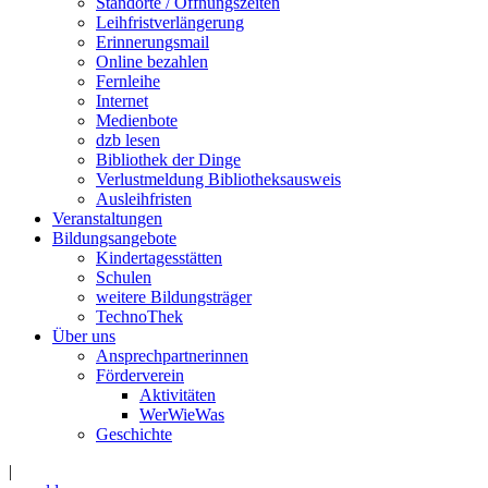
Standorte / Öffnungszeiten
Leihfristverlängerung
Erinnerungsmail
Online bezahlen
Fernleihe
Internet
Medienbote
dzb lesen
Bibliothek der Dinge
Verlustmeldung Bibliotheksausweis
Ausleihfristen
Veranstaltungen
Bildungsangebote
Kindertagesstätten
Schulen
weitere Bildungsträger
TechnoThek
Über uns
Ansprechpartnerinnen
Förderverein
Aktivitäten
WerWieWas
Geschichte
|