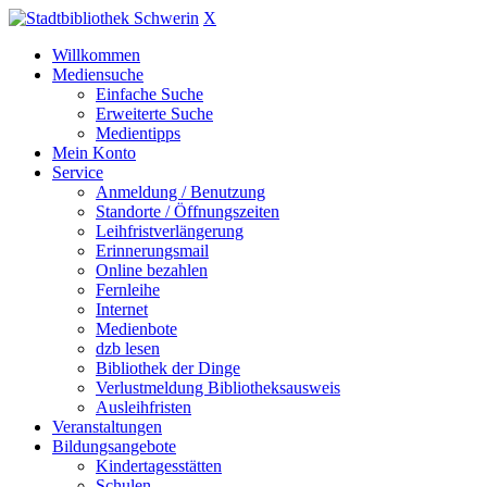
X
Willkommen
Mediensuche
Einfache Suche
Erweiterte Suche
Medientipps
Mein Konto
Service
Anmeldung / Benutzung
Standorte / Öffnungszeiten
Leihfristverlängerung
Erinnerungsmail
Online bezahlen
Fernleihe
Internet
Medienbote
dzb lesen
Bibliothek der Dinge
Verlustmeldung Bibliotheksausweis
Ausleihfristen
Veranstaltungen
Bildungsangebote
Kindertagesstätten
Schulen