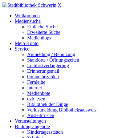
X
Willkommen
Mediensuche
Einfache Suche
Erweiterte Suche
Medientipps
Mein Konto
Service
Anmeldung / Benutzung
Standorte / Öffnungszeiten
Leihfristverlängerung
Erinnerungsmail
Online bezahlen
Fernleihe
Internet
Medienbote
dzb lesen
Bibliothek der Dinge
Verlustmeldung Bibliotheksausweis
Ausleihfristen
Veranstaltungen
Bildungsangebote
Kindertagesstätten
Schulen