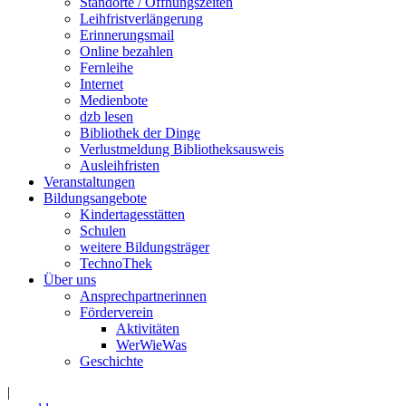
Standorte / Öffnungszeiten
Leihfristverlängerung
Erinnerungsmail
Online bezahlen
Fernleihe
Internet
Medienbote
dzb lesen
Bibliothek der Dinge
Verlustmeldung Bibliotheksausweis
Ausleihfristen
Veranstaltungen
Bildungsangebote
Kindertagesstätten
Schulen
weitere Bildungsträger
TechnoThek
Über uns
Ansprechpartnerinnen
Förderverein
Aktivitäten
WerWieWas
Geschichte
|