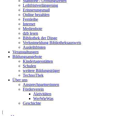
Standorte / Öffnungszeiten
Leihfristverlängerung
Erinnerungsmail
Online bezahlen
Fernleihe
Internet
Medienbote
dzb lesen
Bibliothek der Dinge
Verlustmeldung Bibliotheksausweis
Ausleihfristen
Veranstaltungen
Bildungsangebote
Kindertagesstätten
Schulen
weitere Bildungsträger
TechnoThek
Über uns
Ansprechpartnerinnen
Förderverein
Aktivitäten
WerWieWas
Geschichte
|