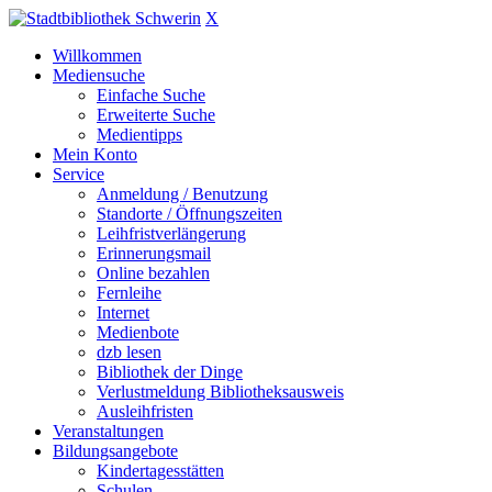
X
Willkommen
Mediensuche
Einfache Suche
Erweiterte Suche
Medientipps
Mein Konto
Service
Anmeldung / Benutzung
Standorte / Öffnungszeiten
Leihfristverlängerung
Erinnerungsmail
Online bezahlen
Fernleihe
Internet
Medienbote
dzb lesen
Bibliothek der Dinge
Verlustmeldung Bibliotheksausweis
Ausleihfristen
Veranstaltungen
Bildungsangebote
Kindertagesstätten
Schulen