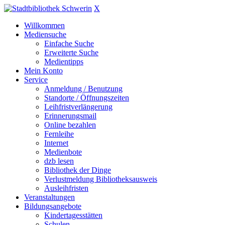
X
Willkommen
Mediensuche
Einfache Suche
Erweiterte Suche
Medientipps
Mein Konto
Service
Anmeldung / Benutzung
Standorte / Öffnungszeiten
Leihfristverlängerung
Erinnerungsmail
Online bezahlen
Fernleihe
Internet
Medienbote
dzb lesen
Bibliothek der Dinge
Verlustmeldung Bibliotheksausweis
Ausleihfristen
Veranstaltungen
Bildungsangebote
Kindertagesstätten
Schulen