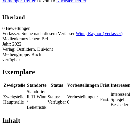
Vorheriger Treffer
10 von 16
Nächster Treffer
Überland
0 Bewertungen
Verfasser:
Suche nach diesem Verfasser
Winn, Raynor (Verfasser)
Medienkennzeichen:
Bel
Jahr:
2022
Verlag:
Ostfildern, DuMont
Mediengruppe:
Buch
verfügbar
Exemplare
Zweigstelle
Standorte
Status
Vorbestellungen
Frist
Interesse
Standorte:
Interessenk
Zweigstelle:
R 11 Winn
Status:
Vorbestellungen:
Frist:
Spiegel-
Hauptstelle
/
Verfügbar
0
Bestseller
Belletristik
Inhalt