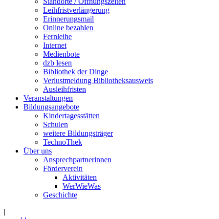
Standorte / Öffnungszeiten
Leihfristverlängerung
Erinnerungsmail
Online bezahlen
Fernleihe
Internet
Medienbote
dzb lesen
Bibliothek der Dinge
Verlustmeldung Bibliotheksausweis
Ausleihfristen
Veranstaltungen
Bildungsangebote
Kindertagesstätten
Schulen
weitere Bildungsträger
TechnoThek
Über uns
Ansprechpartnerinnen
Förderverein
Aktivitäten
WerWieWas
Geschichte
|