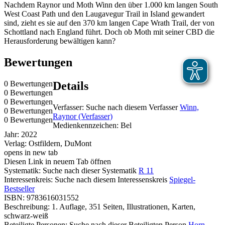
Nachdem Raynor und Moth Winn den über 1.000 km langen South
West Coast Path und den Laugavegur Trail in Island gewandert
sind, zieht es sie auf den 370 km langen Cape Wrath Trail, der von
Schottland nach England führt. Doch ob Moth mit seiner CBD die
Herausforderung bewältigen kann?
Bewertungen
0 Bewertungen
Details
0 Bewertungen
0 Bewertungen
Verfasser:
Suche nach diesem Verfasser
Winn,
0 Bewertungen
Raynor (Verfasser)
0 Bewertungen
Medienkennzeichen:
Bel
Jahr:
2022
Verlag:
Ostfildern, DuMont
opens in new tab
Diesen Link in neuem Tab öffnen
Systematik:
Suche nach dieser Systematik
R 11
Interessenkreis:
Suche nach diesem Interessenskreis
Spiegel-
Bestseller
ISBN:
9783616031552
Beschreibung:
1. Auflage, 351 Seiten, Illustrationen, Karten,
schwarz-weiß
Beteiligte Personen:
Suche nach dieser Beteiligten Person
Horn,