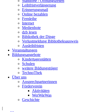
Standorte / Öffnungszeiten
Leihfristverlängerung
Erinnerungsmail
Online bezahlen
Fernleihe
Internet
Medienbote
dzb lesen
Bibliothek der Dinge
Verlustmeldung Bibliotheksausweis
Ausleihfristen
Veranstaltungen
Bildungsangebote
Kindertagesstätten
Schulen
weitere Bildungsträger
TechnoThek
Über uns
Ansprechpartnerinnen
Förderverein
Aktivitäten
WerWieWas
Geschichte
|