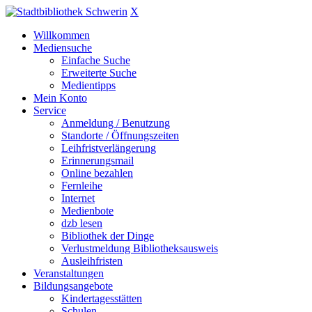
X
Willkommen
Mediensuche
Einfache Suche
Erweiterte Suche
Medientipps
Mein Konto
Service
Anmeldung / Benutzung
Standorte / Öffnungszeiten
Leihfristverlängerung
Erinnerungsmail
Online bezahlen
Fernleihe
Internet
Medienbote
dzb lesen
Bibliothek der Dinge
Verlustmeldung Bibliotheksausweis
Ausleihfristen
Veranstaltungen
Bildungsangebote
Kindertagesstätten
Schulen