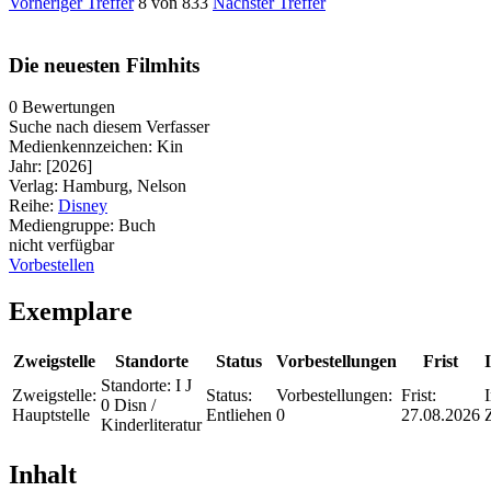
Vorheriger Treffer
8 von 833
Nächster Treffer
Die neuesten Filmhits
0 Bewertungen
Suche nach diesem Verfasser
Medienkennzeichen:
Kin
Jahr:
[2026]
Verlag:
Hamburg, Nelson
Reihe:
Disney
Mediengruppe:
Buch
nicht verfügbar
Vorbestellen
Exemplare
Zweigstelle
Standorte
Status
Vorbestellungen
Frist
Standorte:
I J
Zweigstelle:
Status:
Vorbestellungen:
Frist:
0 Disn /
Hauptstelle
Entliehen
0
27.08.2026
Kinderliteratur
Inhalt