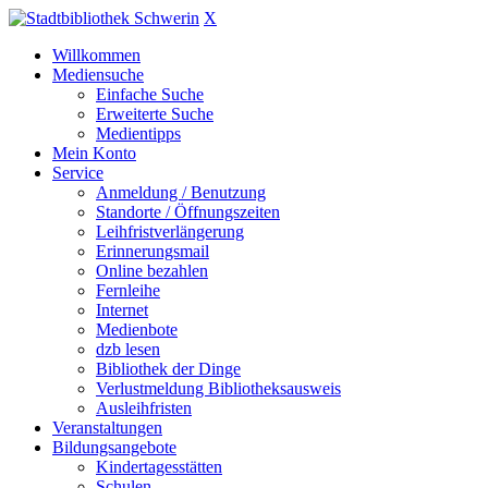
X
Willkommen
Mediensuche
Einfache Suche
Erweiterte Suche
Medientipps
Mein Konto
Service
Anmeldung / Benutzung
Standorte / Öffnungszeiten
Leihfristverlängerung
Erinnerungsmail
Online bezahlen
Fernleihe
Internet
Medienbote
dzb lesen
Bibliothek der Dinge
Verlustmeldung Bibliotheksausweis
Ausleihfristen
Veranstaltungen
Bildungsangebote
Kindertagesstätten
Schulen