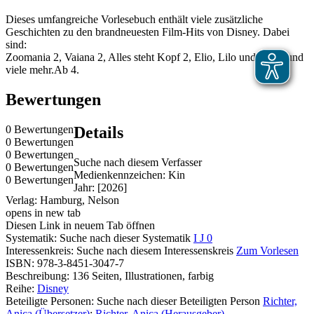
Dieses umfangreiche Vorlesebuch enthält viele zusätzliche
Geschichten zu den brandneuesten Film-Hits von Disney. Dabei
sind:
Zoomania 2, Vaiana 2, Alles steht Kopf 2, Elio, Lilo und Stitch und
viele mehr.Ab 4.
Bewertungen
0 Bewertungen
Details
0 Bewertungen
0 Bewertungen
Suche nach diesem Verfasser
0 Bewertungen
Medienkennzeichen:
Kin
0 Bewertungen
Jahr:
[2026]
Verlag:
Hamburg, Nelson
opens in new tab
Diesen Link in neuem Tab öffnen
Systematik:
Suche nach dieser Systematik
I J 0
Interessenkreis:
Suche nach diesem Interessenskreis
Zum Vorlesen
ISBN:
978-3-8451-3047-7
Beschreibung:
136 Seiten, Illustrationen, farbig
Reihe:
Disney
Beteiligte Personen:
Suche nach dieser Beteiligten Person
Richter,
Anica (Übersetzer)
;
Richter, Anica (Herausgeber)