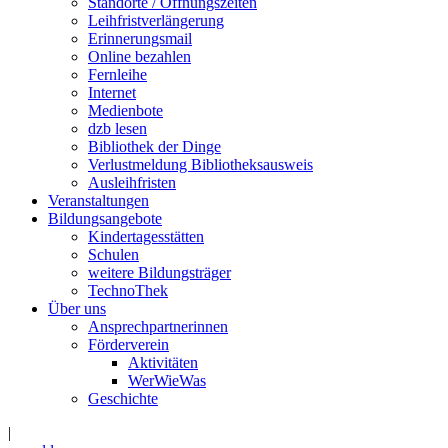
Standorte / Öffnungszeiten
Leihfristverlängerung
Erinnerungsmail
Online bezahlen
Fernleihe
Internet
Medienbote
dzb lesen
Bibliothek der Dinge
Verlustmeldung Bibliotheksausweis
Ausleihfristen
Veranstaltungen
Bildungsangebote
Kindertagesstätten
Schulen
weitere Bildungsträger
TechnoThek
Über uns
Ansprechpartnerinnen
Förderverein
Aktivitäten
WerWieWas
Geschichte
|