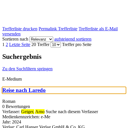
Trefferliste drucken
Permalink Trefferliste
Trefferliste als E-Mail
versenden
Sortieren nach
aufsteigend sortieren
1
2
Letzte Seite
20 Treffer
Treffer pro Seite
Suchergebnis
Zu den Suchfiltern springen
E-Medium
Reise nach Laredo
Roman
0 Bewertungen
Verfasser:
Geiger,
Arno
Suche nach diesem Verfasser
Medienkennzeichen:
e-Me
Jahr:
2024
Verlag:
Carl Hanser Verlag GmbH & Co. KG