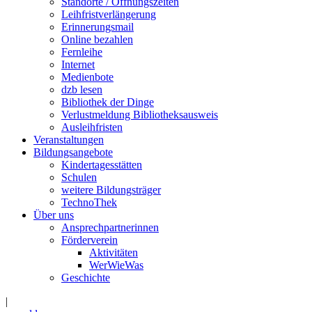
Standorte / Öffnungszeiten
Leihfristverlängerung
Erinnerungsmail
Online bezahlen
Fernleihe
Internet
Medienbote
dzb lesen
Bibliothek der Dinge
Verlustmeldung Bibliotheksausweis
Ausleihfristen
Veranstaltungen
Bildungsangebote
Kindertagesstätten
Schulen
weitere Bildungsträger
TechnoThek
Über uns
Ansprechpartnerinnen
Förderverein
Aktivitäten
WerWieWas
Geschichte
|