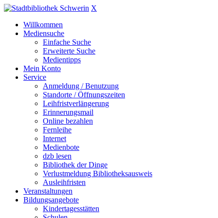
X
Willkommen
Mediensuche
Einfache Suche
Erweiterte Suche
Medientipps
Mein Konto
Service
Anmeldung / Benutzung
Standorte / Öffnungszeiten
Leihfristverlängerung
Erinnerungsmail
Online bezahlen
Fernleihe
Internet
Medienbote
dzb lesen
Bibliothek der Dinge
Verlustmeldung Bibliotheksausweis
Ausleihfristen
Veranstaltungen
Bildungsangebote
Kindertagesstätten
Schulen