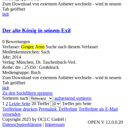
Zum Download von externem Anbieter wechseln - wird in neuem
Tab geöffnet
lädt
Der alte König in seinem Exil
0 Bewertungen
Verfasser:
Geiger,
Arno
Suche nach diesem Verfasser
Medienkennzeichen:
Sach
Jahr:
2014
Verlag:
München, Dt. Taschenbuch-Verl.
Reihe:
dtv ; 25350 : Großdruck
Mediengruppe:
Buch
Zum Download von externem Anbieter wechseln - wird in neuem
Tab geöffnet
lädt
Zu den Suchfiltern springen
Sortieren nach
aufsteigend sortieren
1
2
Letzte Seite
20 Treffer
Treffer pro Seite
Trefferliste drucken
Permalink Trefferliste
Trefferliste als E-Mail
versenden
Copyright 2025 by OCLC GmbH
|
OPEN V 12.0.0.20
Datenschutzerklärung
|
Impressum