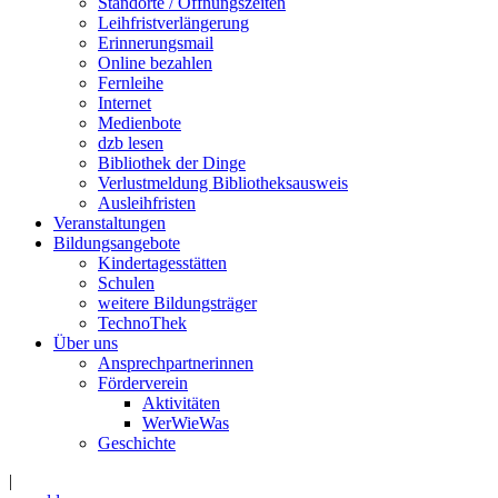
Standorte / Öffnungszeiten
Leihfristverlängerung
Erinnerungsmail
Online bezahlen
Fernleihe
Internet
Medienbote
dzb lesen
Bibliothek der Dinge
Verlustmeldung Bibliotheksausweis
Ausleihfristen
Veranstaltungen
Bildungsangebote
Kindertagesstätten
Schulen
weitere Bildungsträger
TechnoThek
Über uns
Ansprechpartnerinnen
Förderverein
Aktivitäten
WerWieWas
Geschichte
|