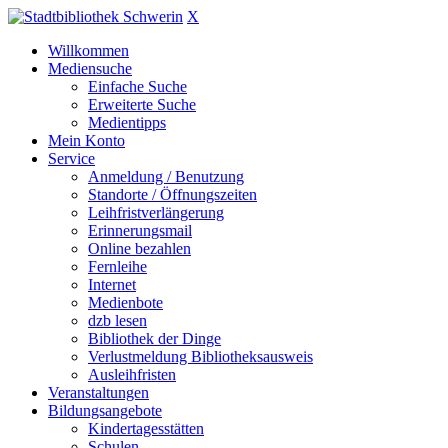
X
Willkommen
Mediensuche
Einfache Suche
Erweiterte Suche
Medientipps
Mein Konto
Service
Anmeldung / Benutzung
Standorte / Öffnungszeiten
Leihfristverlängerung
Erinnerungsmail
Online bezahlen
Fernleihe
Internet
Medienbote
dzb lesen
Bibliothek der Dinge
Verlustmeldung Bibliotheksausweis
Ausleihfristen
Veranstaltungen
Bildungsangebote
Kindertagesstätten
Schulen