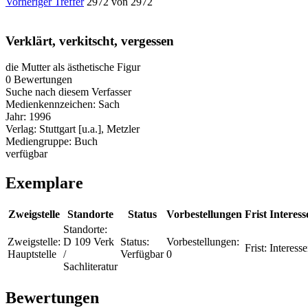
Vorheriger Treffer
2972 von 2972
Verklärt, verkitscht, vergessen
die Mutter als ästhetische Figur
0 Bewertungen
Suche nach diesem Verfasser
Medienkennzeichen:
Sach
Jahr:
1996
Verlag:
Stuttgart [u.a.], Metzler
Mediengruppe:
Buch
verfügbar
Exemplare
Zweigstelle
Standorte
Status
Vorbestellungen
Frist
Interess
Standorte:
Zweigstelle:
D 109 Verk
Status:
Vorbestellungen:
Frist:
Interesse
Hauptstelle
/
Verfügbar
0
Sachliteratur
Bewertungen