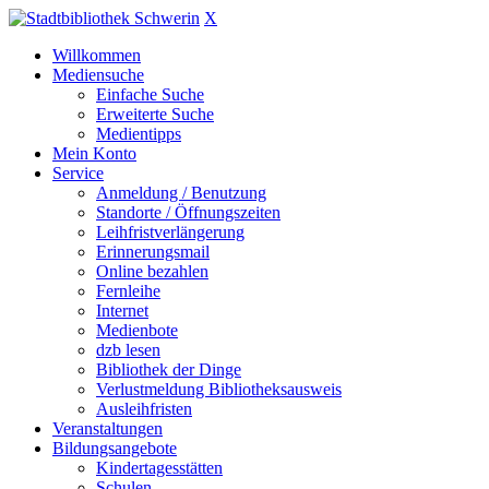
X
Willkommen
Mediensuche
Einfache Suche
Erweiterte Suche
Medientipps
Mein Konto
Service
Anmeldung / Benutzung
Standorte / Öffnungszeiten
Leihfristverlängerung
Erinnerungsmail
Online bezahlen
Fernleihe
Internet
Medienbote
dzb lesen
Bibliothek der Dinge
Verlustmeldung Bibliotheksausweis
Ausleihfristen
Veranstaltungen
Bildungsangebote
Kindertagesstätten
Schulen