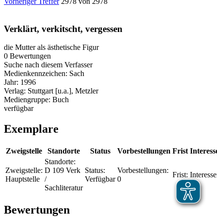
Vorheriger Treffer
2978 von 2978
Verklärt, verkitscht, vergessen
die Mutter als ästhetische Figur
0 Bewertungen
Suche nach diesem Verfasser
Medienkennzeichen:
Sach
Jahr:
1996
Verlag:
Stuttgart [u.a.], Metzler
Mediengruppe:
Buch
verfügbar
Exemplare
Zweigstelle
Standorte
Status
Vorbestellungen
Frist
Interess
Standorte:
Zweigstelle:
D 109 Verk
Status:
Vorbestellungen:
Frist:
Interesse
Hauptstelle
/
Verfügbar
0
Sachliteratur
Bewertungen