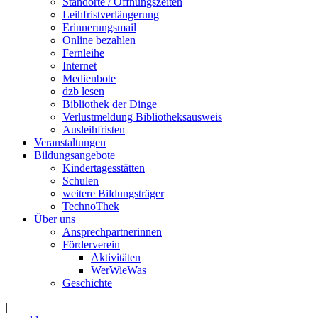
Standorte / Öffnungszeiten
Leihfristverlängerung
Erinnerungsmail
Online bezahlen
Fernleihe
Internet
Medienbote
dzb lesen
Bibliothek der Dinge
Verlustmeldung Bibliotheksausweis
Ausleihfristen
Veranstaltungen
Bildungsangebote
Kindertagesstätten
Schulen
weitere Bildungsträger
TechnoThek
Über uns
Ansprechpartnerinnen
Förderverein
Aktivitäten
WerWieWas
Geschichte
|