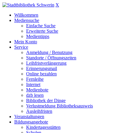
X
Willkommen
Mediensuche
Einfache Suche
Erweiterte Suche
Medientipps
Mein Konto
Service
Anmeldung / Benutzung
Standorte / Öffnungszeiten
Leihfristverlängerung
Erinnerungsmail
Online bezahlen
Fernleihe
Internet
Medienbote
dzb lesen
Bibliothek der Dinge
Verlustmeldung Bibliotheksausweis
Ausleihfristen
Veranstaltungen
Bildungsangebote
Kindertagesstätten
Schulen