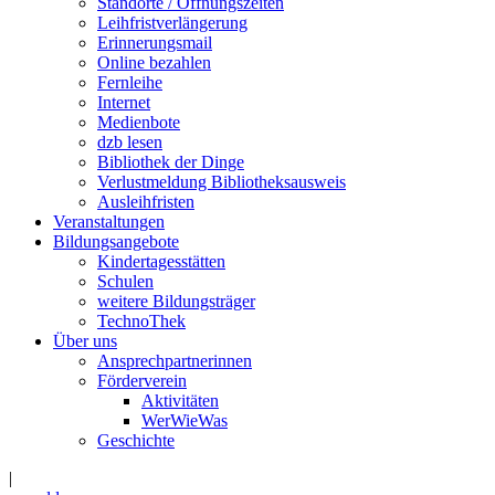
Standorte / Öffnungszeiten
Leihfristverlängerung
Erinnerungsmail
Online bezahlen
Fernleihe
Internet
Medienbote
dzb lesen
Bibliothek der Dinge
Verlustmeldung Bibliotheksausweis
Ausleihfristen
Veranstaltungen
Bildungsangebote
Kindertagesstätten
Schulen
weitere Bildungsträger
TechnoThek
Über uns
Ansprechpartnerinnen
Förderverein
Aktivitäten
WerWieWas
Geschichte
|