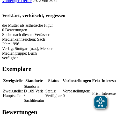
Vorheriger Treffer
2972 von 2972
Verklärt, verkitscht, vergessen
die Mutter als ästhetische Figur
0 Bewertungen
Suche nach diesem Verfasser
Medienkennzeichen:
Sach
Jahr:
1996
Verlag:
Stuttgart [u.a.], Metzler
Mediengruppe:
Buch
verfügbar
Exemplare
Zweigstelle
Standorte
Status
Vorbestellungen
Frist
Interess
Standorte:
Zweigstelle:
D 109 Verk
Status:
Vorbestellungen:
Frist:
Interesse
Hauptstelle
/
Verfügbar
0
Sachliteratur
Bewertungen