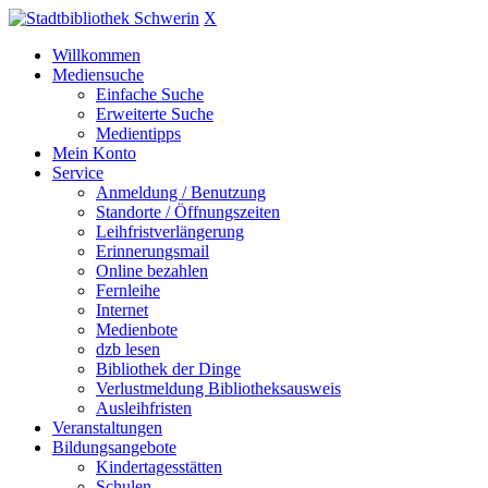
X
Willkommen
Mediensuche
Einfache Suche
Erweiterte Suche
Medientipps
Mein Konto
Service
Anmeldung / Benutzung
Standorte / Öffnungszeiten
Leihfristverlängerung
Erinnerungsmail
Online bezahlen
Fernleihe
Internet
Medienbote
dzb lesen
Bibliothek der Dinge
Verlustmeldung Bibliotheksausweis
Ausleihfristen
Veranstaltungen
Bildungsangebote
Kindertagesstätten
Schulen