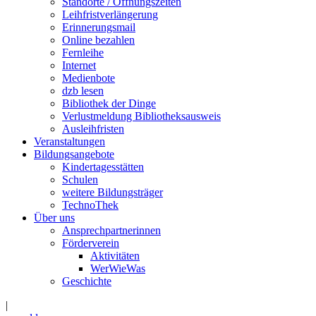
Standorte / Öffnungszeiten
Leihfristverlängerung
Erinnerungsmail
Online bezahlen
Fernleihe
Internet
Medienbote
dzb lesen
Bibliothek der Dinge
Verlustmeldung Bibliotheksausweis
Ausleihfristen
Veranstaltungen
Bildungsangebote
Kindertagesstätten
Schulen
weitere Bildungsträger
TechnoThek
Über uns
Ansprechpartnerinnen
Förderverein
Aktivitäten
WerWieWas
Geschichte
|