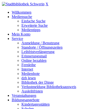
X
Willkommen
Mediensuche
Einfache Suche
Erweiterte Suche
Medientipps
Mein Konto
Service
Anmeldung / Benutzung
Standorte / Öffnungszeiten
Leihfristverlängerung
Erinnerungsmail
Online bezahlen
Fernleihe
Internet
Medienbote
dzb lesen
Bibliothek der Dinge
Verlustmeldung Bibliotheksausweis
Ausleihfristen
Veranstaltungen
Bildungsangebote
Kindertagesstätten
Schulen