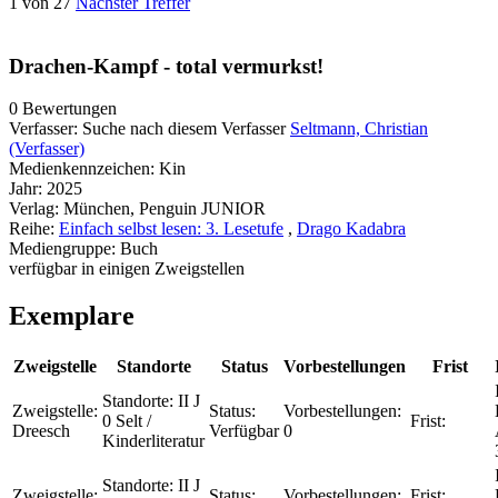
1 von 27
Nächster Treffer
Drachen-Kampf - total vermurkst!
0 Bewertungen
Verfasser:
Suche nach diesem Verfasser
Seltmann, Christian
(Verfasser)
Medienkennzeichen:
Kin
Jahr:
2025
Verlag:
München, Penguin JUNIOR
Reihe:
Einfach selbst lesen: 3. Lesetufe
,
Drago Kadabra
Mediengruppe:
Buch
verfügbar in einigen Zweigstellen
Exemplare
Zweigstelle
Standorte
Status
Vorbestellungen
Frist
Standorte:
II J
Zweigstelle:
Status:
Vorbestellungen:
0 Selt /
Frist:
Dreesch
Verfügbar
0
Kinderliteratur
Standorte:
II J
Zweigstelle:
Status:
Vorbestellungen:
Frist: