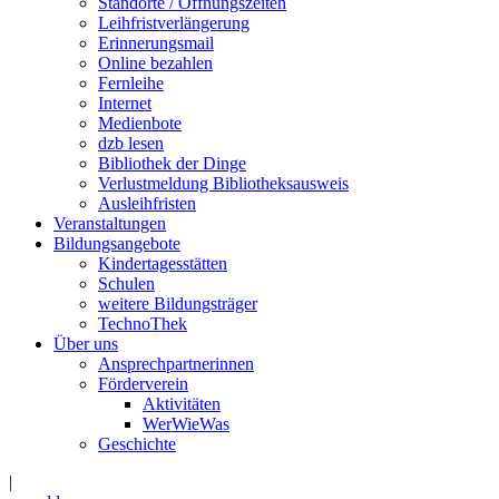
Standorte / Öffnungszeiten
Leihfristverlängerung
Erinnerungsmail
Online bezahlen
Fernleihe
Internet
Medienbote
dzb lesen
Bibliothek der Dinge
Verlustmeldung Bibliotheksausweis
Ausleihfristen
Veranstaltungen
Bildungsangebote
Kindertagesstätten
Schulen
weitere Bildungsträger
TechnoThek
Über uns
Ansprechpartnerinnen
Förderverein
Aktivitäten
WerWieWas
Geschichte
|