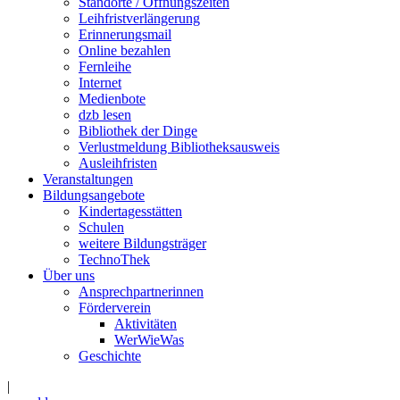
Standorte / Öffnungszeiten
Leihfristverlängerung
Erinnerungsmail
Online bezahlen
Fernleihe
Internet
Medienbote
dzb lesen
Bibliothek der Dinge
Verlustmeldung Bibliotheksausweis
Ausleihfristen
Veranstaltungen
Bildungsangebote
Kindertagesstätten
Schulen
weitere Bildungsträger
TechnoThek
Über uns
Ansprechpartnerinnen
Förderverein
Aktivitäten
WerWieWas
Geschichte
|