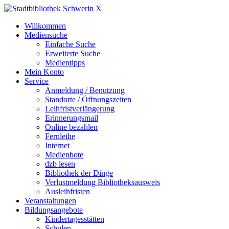
X
Willkommen
Mediensuche
Einfache Suche
Erweiterte Suche
Medientipps
Mein Konto
Service
Anmeldung / Benutzung
Standorte / Öffnungszeiten
Leihfristverlängerung
Erinnerungsmail
Online bezahlen
Fernleihe
Internet
Medienbote
dzb lesen
Bibliothek der Dinge
Verlustmeldung Bibliotheksausweis
Ausleihfristen
Veranstaltungen
Bildungsangebote
Kindertagesstätten
Schulen