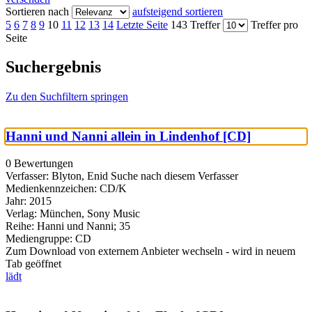
Sortieren nach
aufsteigend sortieren
5
6
7
8
9
10
11
12
13
14
Letzte Seite
143 Treffer
Treffer pro
Seite
Suchergebnis
Zu den Suchfiltern springen
Hanni und Nanni allein in Lindenhof [CD]
0 Bewertungen
Verfasser:
Blyton, Enid
Suche nach diesem Verfasser
Medienkennzeichen:
CD/K
Jahr:
2015
Verlag:
München, Sony Music
Reihe:
Hanni und Nanni; 35
Mediengruppe:
CD
Zum Download von externem Anbieter wechseln - wird in neuem
Tab geöffnet
lädt