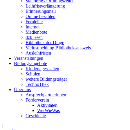
Standorte / Öffnungszeiten
Leihfristverlängerung
Erinnerungsmail
Online bezahlen
Fernleihe
Internet
Medienbote
dzb lesen
Bibliothek der Dinge
Verlustmeldung Bibliotheksausweis
Ausleihfristen
Veranstaltungen
Bildungsangebote
Kindertagesstätten
Schulen
weitere Bildungsträger
TechnoThek
Über uns
Ansprechpartnerinnen
Förderverein
Aktivitäten
WerWieWas
Geschichte
|