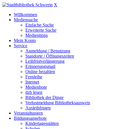
X
Willkommen
Mediensuche
Einfache Suche
Erweiterte Suche
Medientipps
Mein Konto
Service
Anmeldung / Benutzung
Standorte / Öffnungszeiten
Leihfristverlängerung
Erinnerungsmail
Online bezahlen
Fernleihe
Internet
Medienbote
dzb lesen
Bibliothek der Dinge
Verlustmeldung Bibliotheksausweis
Ausleihfristen
Veranstaltungen
Bildungsangebote
Kindertagesstätten
Schulen