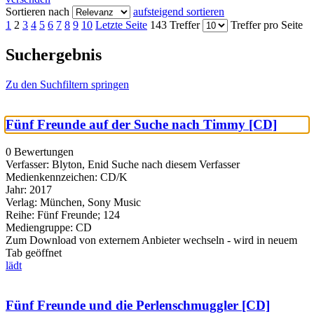
Sortieren nach
aufsteigend sortieren
1
2
3
4
5
6
7
8
9
10
Letzte Seite
143 Treffer
Treffer pro Seite
Suchergebnis
Zu den Suchfiltern springen
Fünf Freunde auf der Suche nach Timmy [CD]
0 Bewertungen
Verfasser:
Blyton, Enid
Suche nach diesem Verfasser
Medienkennzeichen:
CD/K
Jahr:
2017
Verlag:
München, Sony Music
Reihe:
Fünf Freunde; 124
Mediengruppe:
CD
Zum Download von externem Anbieter wechseln - wird in neuem
Tab geöffnet
lädt
Fünf Freunde und die Perlenschmuggler [CD]