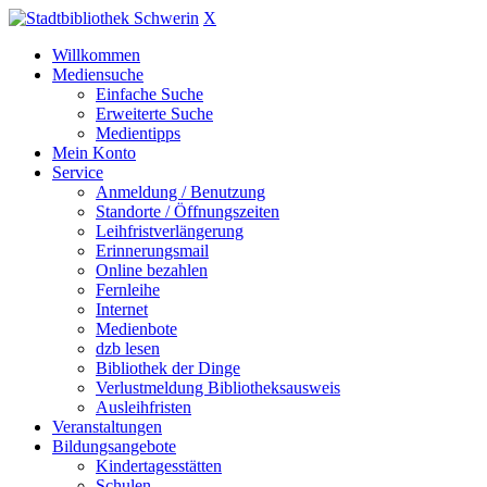
X
Willkommen
Mediensuche
Einfache Suche
Erweiterte Suche
Medientipps
Mein Konto
Service
Anmeldung / Benutzung
Standorte / Öffnungszeiten
Leihfristverlängerung
Erinnerungsmail
Online bezahlen
Fernleihe
Internet
Medienbote
dzb lesen
Bibliothek der Dinge
Verlustmeldung Bibliotheksausweis
Ausleihfristen
Veranstaltungen
Bildungsangebote
Kindertagesstätten
Schulen