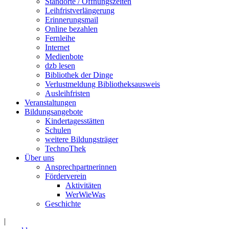
Standorte / Öffnungszeiten
Leihfristverlängerung
Erinnerungsmail
Online bezahlen
Fernleihe
Internet
Medienbote
dzb lesen
Bibliothek der Dinge
Verlustmeldung Bibliotheksausweis
Ausleihfristen
Veranstaltungen
Bildungsangebote
Kindertagesstätten
Schulen
weitere Bildungsträger
TechnoThek
Über uns
Ansprechpartnerinnen
Förderverein
Aktivitäten
WerWieWas
Geschichte
|