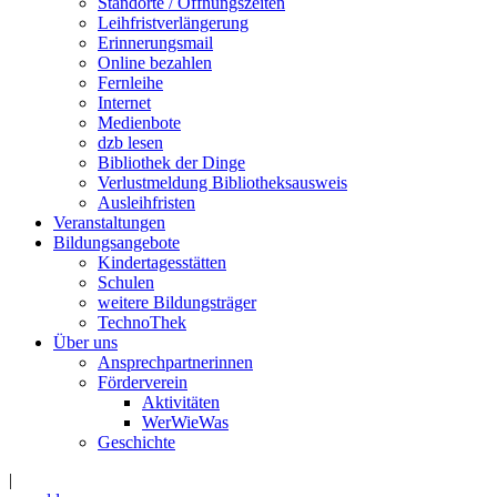
Standorte / Öffnungszeiten
Leihfristverlängerung
Erinnerungsmail
Online bezahlen
Fernleihe
Internet
Medienbote
dzb lesen
Bibliothek der Dinge
Verlustmeldung Bibliotheksausweis
Ausleihfristen
Veranstaltungen
Bildungsangebote
Kindertagesstätten
Schulen
weitere Bildungsträger
TechnoThek
Über uns
Ansprechpartnerinnen
Förderverein
Aktivitäten
WerWieWas
Geschichte
|