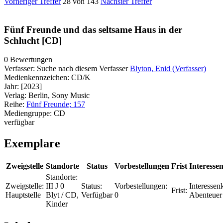
Vorheriger Treffer
28 von 143
Nächster Treffer
Fünf Freunde und das seltsame Haus in der
Schlucht [CD]
0 Bewertungen
Verfasser:
Suche nach diesem Verfasser
Blyton, Enid (Verfasser)
Medienkennzeichen:
CD/K
Jahr:
[2023]
Verlag:
Berlin, Sony Music
Reihe:
Fünf Freunde; 157
Mediengruppe:
CD
verfügbar
Exemplare
Zweigstelle
Standorte
Status
Vorbestellungen
Frist
Interessen
Standorte:
Zweigstelle:
III J 0
Status:
Vorbestellungen:
Interessenk
Frist:
Hauptstelle
Blyt / CD,
Verfügbar
0
Abenteuer
Kinder