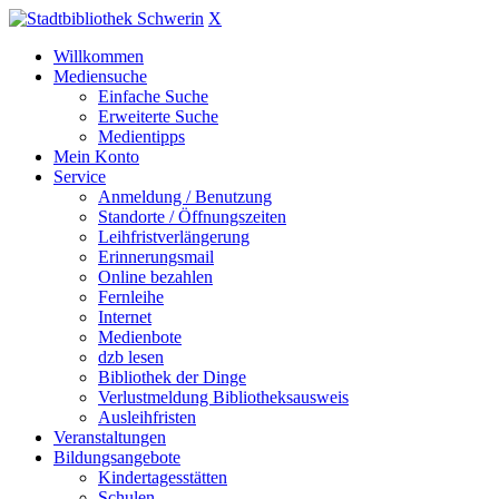
X
Willkommen
Mediensuche
Einfache Suche
Erweiterte Suche
Medientipps
Mein Konto
Service
Anmeldung / Benutzung
Standorte / Öffnungszeiten
Leihfristverlängerung
Erinnerungsmail
Online bezahlen
Fernleihe
Internet
Medienbote
dzb lesen
Bibliothek der Dinge
Verlustmeldung Bibliotheksausweis
Ausleihfristen
Veranstaltungen
Bildungsangebote
Kindertagesstätten
Schulen