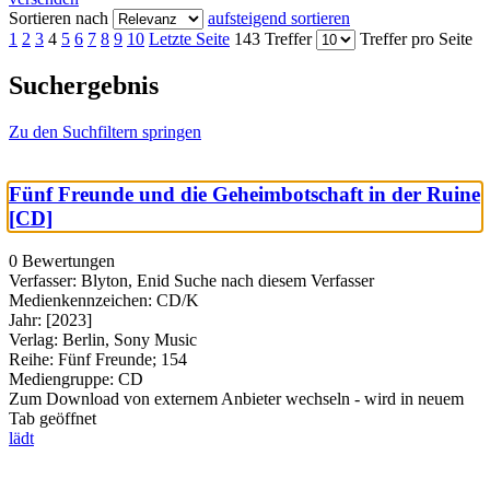
Sortieren nach
aufsteigend sortieren
1
2
3
4
5
6
7
8
9
10
Letzte Seite
143 Treffer
Treffer pro Seite
Suchergebnis
Zu den Suchfiltern springen
Fünf Freunde und die Geheimbotschaft in der Ruine
[CD]
0 Bewertungen
Verfasser:
Blyton, Enid
Suche nach diesem Verfasser
Medienkennzeichen:
CD/K
Jahr:
[2023]
Verlag:
Berlin, Sony Music
Reihe:
Fünf Freunde; 154
Mediengruppe:
CD
Zum Download von externem Anbieter wechseln - wird in neuem
Tab geöffnet
lädt