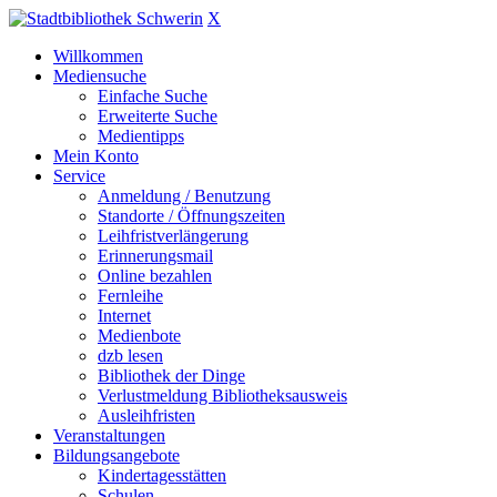
X
Willkommen
Mediensuche
Einfache Suche
Erweiterte Suche
Medientipps
Mein Konto
Service
Anmeldung / Benutzung
Standorte / Öffnungszeiten
Leihfristverlängerung
Erinnerungsmail
Online bezahlen
Fernleihe
Internet
Medienbote
dzb lesen
Bibliothek der Dinge
Verlustmeldung Bibliotheksausweis
Ausleihfristen
Veranstaltungen
Bildungsangebote
Kindertagesstätten
Schulen