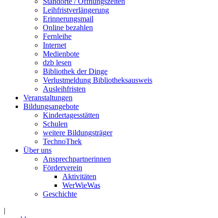
Standorte / Öffnungszeiten
Leihfristverlängerung
Erinnerungsmail
Online bezahlen
Fernleihe
Internet
Medienbote
dzb lesen
Bibliothek der Dinge
Verlustmeldung Bibliotheksausweis
Ausleihfristen
Veranstaltungen
Bildungsangebote
Kindertagesstätten
Schulen
weitere Bildungsträger
TechnoThek
Über uns
Ansprechpartnerinnen
Förderverein
Aktivitäten
WerWieWas
Geschichte
|