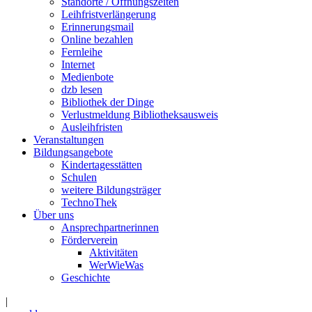
Standorte / Öffnungszeiten
Leihfristverlängerung
Erinnerungsmail
Online bezahlen
Fernleihe
Internet
Medienbote
dzb lesen
Bibliothek der Dinge
Verlustmeldung Bibliotheksausweis
Ausleihfristen
Veranstaltungen
Bildungsangebote
Kindertagesstätten
Schulen
weitere Bildungsträger
TechnoThek
Über uns
Ansprechpartnerinnen
Förderverein
Aktivitäten
WerWieWas
Geschichte
|