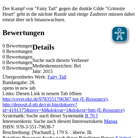
Der Kampf von "Fairy Tail" gegen die dunkle Gilde "Grimoire
Heart" geht in die nächste Runde und einige Zauberer müssen dabei
erneut über sich hinauswachsen.
Bewertungen
0 Bewertungen
Details
0 Bewertungen
0 Bewertungen
Suche nach diesem Verfasser
0 Bewertungen
Medienkennzeichen:
Bel
0 Bewertungen
Jahr:
2015
Übergeordnetes Werk:
Fairy Tail
Bandangabe:
28.
opens in new tab
Links:
Diesen Link in neuem Tab öffnen
http://cover.ekz.de/9783551796387.jpg (E-Ressource)
,
http://deposit.d-nb.de/cgi-bin/dokserv?
id=4191375&prov=M&dokvar=1&dokext=htm (E-Ressource)
Systematik:
Suche nach dieser Systematik
R 70 J
Interessenkreis:
Suche nach diesem Interessenskreis
Manga
ISBN:
978-3-551-79638-7
Beschreibung:
[Nachaufl.], 179 S. : überw. Ill.
Beteiligte Personen:
Suche nach dieser Beteiligten Person
Küstner,