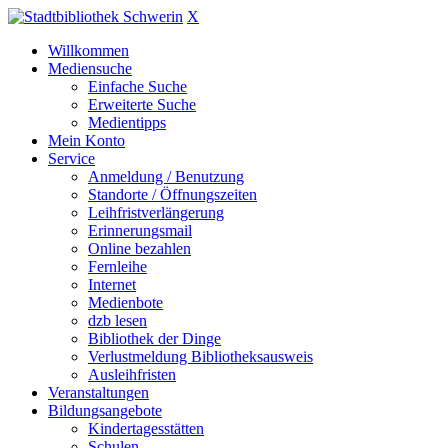
X
Willkommen
Mediensuche
Einfache Suche
Erweiterte Suche
Medientipps
Mein Konto
Service
Anmeldung / Benutzung
Standorte / Öffnungszeiten
Leihfristverlängerung
Erinnerungsmail
Online bezahlen
Fernleihe
Internet
Medienbote
dzb lesen
Bibliothek der Dinge
Verlustmeldung Bibliotheksausweis
Ausleihfristen
Veranstaltungen
Bildungsangebote
Kindertagesstätten
Schulen