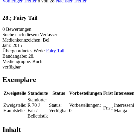
Vorheriger Treffer
6 von 28
Nächster Treffer
28.; Fairy Tail
0 Bewertungen
Suche nach diesem Verfasser
Medienkennzeichen:
Bel
Jahr:
2015
Übergeordnetes Werk:
Fairy Tail
Bandangabe:
28.
Mediengruppe:
Buch
verfügbar
Exemplare
Zweigstelle
Standorte
Status
Vorbestellungen
Frist
Interesse
Standorte:
Zweigstelle:
R 70 J
Status:
Vorbestellungen:
Interessenk
Frist:
Hauptstelle
Fair /
Verfügbar
0
Manga
Belletristik
Inhalt