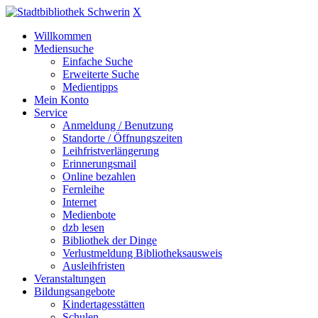
X
Willkommen
Mediensuche
Einfache Suche
Erweiterte Suche
Medientipps
Mein Konto
Service
Anmeldung / Benutzung
Standorte / Öffnungszeiten
Leihfristverlängerung
Erinnerungsmail
Online bezahlen
Fernleihe
Internet
Medienbote
dzb lesen
Bibliothek der Dinge
Verlustmeldung Bibliotheksausweis
Ausleihfristen
Veranstaltungen
Bildungsangebote
Kindertagesstätten
Schulen