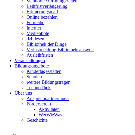
Standorte / Öffnungszeiten
Leihfristverlängerung
Erinnerungsmail
Online bezahlen
Fernleihe
Internet
Medienbote
dzb lesen
Bibliothek der Dinge
Verlustmeldung Bibliotheksausweis
Ausleihfristen
Veranstaltungen
Bildungsangebote
Kindertagesstätten
Schulen
weitere Bildungsträger
TechnoThek
Über uns
Ansprechpartnerinnen
Förderverein
Aktivitäten
WerWieWas
Geschichte
|