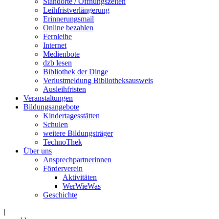
Standorte / Öffnungszeiten
Leihfristverlängerung
Erinnerungsmail
Online bezahlen
Fernleihe
Internet
Medienbote
dzb lesen
Bibliothek der Dinge
Verlustmeldung Bibliotheksausweis
Ausleihfristen
Veranstaltungen
Bildungsangebote
Kindertagesstätten
Schulen
weitere Bildungsträger
TechnoThek
Über uns
Ansprechpartnerinnen
Förderverein
Aktivitäten
WerWieWas
Geschichte
|