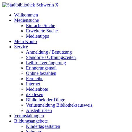
X
Willkommen
Mediensuche
Einfache Suche
Erweiterte Suche
Medientipps
Mein Konto
Service
Anmeldung / Benutzung
Standorte / Öffnungszeiten
Leihfristverlängerung
Erinnerungsmail
Online bezahlen
Fernleihe
Internet
Medienbote
dzb lesen
Bibliothek der Dinge
Verlustmeldung Bibliotheksausweis
Ausleihfristen
Veranstaltungen
Bildungsangebote
Kindertagesstätten
Schulen