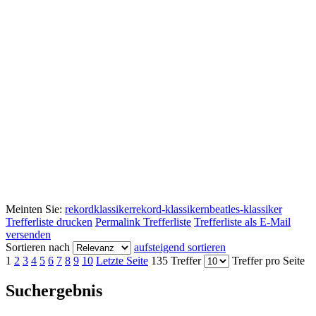
Meinten Sie:
rekordklassiker
rekord-klassikern
beatles-klassiker
Trefferliste drucken
Permalink Trefferliste
Trefferliste als E-Mail
versenden
Sortieren nach
aufsteigend sortieren
1
2
3
4
5
6
7
8
9
10
Letzte Seite
135 Treffer
Treffer pro Seite
Suchergebnis