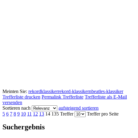
Meinten Sie:
rekordklassiker
rekord-klassikern
beatles-klassiker
Trefferliste drucken
Permalink Trefferliste
Trefferliste als E-Mail
versenden
Sortieren nach
aufsteigend sortieren
5
6
7
8
9
10
11
12
13
14
135 Treffer
Treffer pro Seite
Suchergebnis