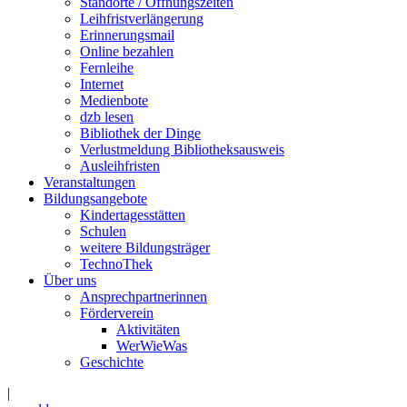
Standorte / Öffnungszeiten
Leihfristverlängerung
Erinnerungsmail
Online bezahlen
Fernleihe
Internet
Medienbote
dzb lesen
Bibliothek der Dinge
Verlustmeldung Bibliotheksausweis
Ausleihfristen
Veranstaltungen
Bildungsangebote
Kindertagesstätten
Schulen
weitere Bildungsträger
TechnoThek
Über uns
Ansprechpartnerinnen
Förderverein
Aktivitäten
WerWieWas
Geschichte
|