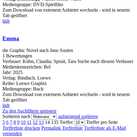
Mediengruppe:
DVD-Spielfilm
Zum Download von externem Anbieter wechseln - wird in neuem
Tab geöffnet
lädt
Emma
die Graphic Novel nach Jane Austen
1 Bewertungen
Verfasser:
Kühn, Claudia
;
Spruit, Tara
Suche nach diesem Verfasser
Medienkennzeichen:
Bel
Jahr:
2025
Verlag:
Bindlach, Loewe
Reihe:
Loewe Graphix
Mediengruppe:
Buch
Zum Download von externem Anbieter wechseln - wird in neuem
Tab geöffnet
lädt
Zu den Suchfiltern springen
Sortieren nach
aufsteigend sortieren
5
6
7
8
9
10
11
12
13
14
135 Treffer
Treffer pro Seite
Trefferliste drucken
Permalink Trefferliste
Trefferliste als E-Mail
versenden