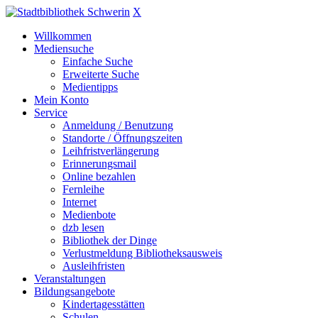
X
Willkommen
Mediensuche
Einfache Suche
Erweiterte Suche
Medientipps
Mein Konto
Service
Anmeldung / Benutzung
Standorte / Öffnungszeiten
Leihfristverlängerung
Erinnerungsmail
Online bezahlen
Fernleihe
Internet
Medienbote
dzb lesen
Bibliothek der Dinge
Verlustmeldung Bibliotheksausweis
Ausleihfristen
Veranstaltungen
Bildungsangebote
Kindertagesstätten
Schulen