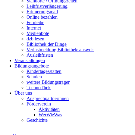
Standorte / Öffnungszeiten
Leihfristverlängerung
Erinnerungsmail
Online bezahlen
Fernleihe
Internet
Medienbote
dzb lesen
Bibliothek der Dinge
Verlustmeldung Bibliotheksausweis
Ausleihfristen
Veranstaltungen
Bildungsangebote
Kindertagesstätten
Schulen
weitere Bildungsträger
TechnoThek
Über uns
Ansprechpartnerinnen
Förderverein
Aktivitäten
WerWieWas
Geschichte
|