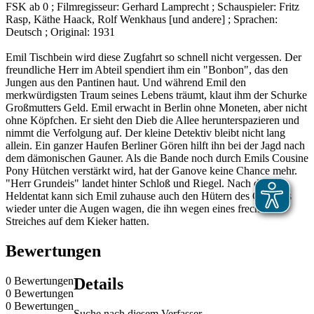
FSK ab 0 ; Filmregisseur: Gerhard Lamprecht ; Schauspieler: Fritz
Rasp, Käthe Haack, Rolf Wenkhaus [und andere] ; Sprachen:
Deutsch ; Original: 1931
Emil Tischbein wird diese Zugfahrt so schnell nicht vergessen. Der
freundliche Herr im Abteil spendiert ihm ein "Bonbon", das den
Jungen aus den Pantinen haut. Und während Emil den
merkwürdigsten Traum seines Lebens träumt, klaut ihm der Schurke
Großmutters Geld. Emil erwacht in Berlin ohne Moneten, aber nicht
ohne Köpfchen. Er sieht den Dieb die Allee herunterspazieren und
nimmt die Verfolgung auf. Der kleine Detektiv bleibt nicht lang
allein. Ein ganzer Haufen Berliner Gören hilft ihn bei der Jagd nach
dem dämonischen Gauner. Als die Bande noch durch Emils Cousine
Pony Hütchen verstärkt wird, hat der Ganove keine Chance mehr.
"Herr Grundeis" landet hinter Schloß und Riegel. Nach dieser
Heldentat kann sich Emil zuhause auch den Hütern des Gesetzes
wieder unter die Augen wagen, die ihn wegen eines frechen
Streiches auf dem Kieker hatten.
Bewertungen
0 Bewertungen
Details
0 Bewertungen
0 Bewertungen
Suche nach diesem Verfasser