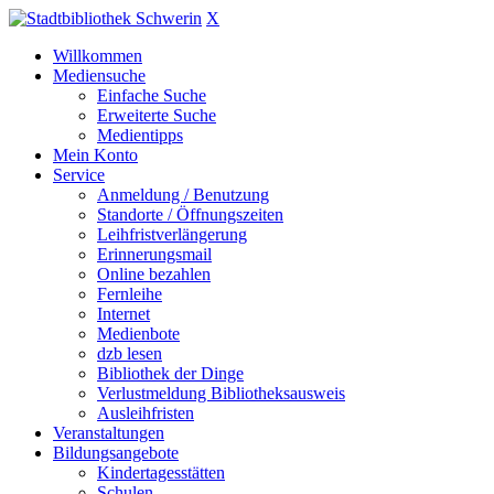
X
Willkommen
Mediensuche
Einfache Suche
Erweiterte Suche
Medientipps
Mein Konto
Service
Anmeldung / Benutzung
Standorte / Öffnungszeiten
Leihfristverlängerung
Erinnerungsmail
Online bezahlen
Fernleihe
Internet
Medienbote
dzb lesen
Bibliothek der Dinge
Verlustmeldung Bibliotheksausweis
Ausleihfristen
Veranstaltungen
Bildungsangebote
Kindertagesstätten
Schulen