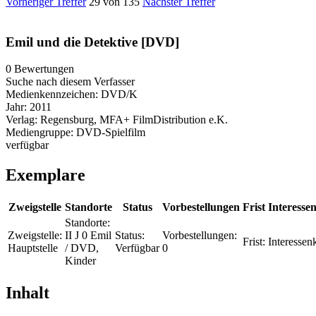
Vorheriger Treffer
29 von 135
Nächster Treffer
Emil und die Detektive [DVD]
0 Bewertungen
Suche nach diesem Verfasser
Medienkennzeichen:
DVD/K
Jahr:
2011
Verlag:
Regensburg, MFA+ FilmDistribution e.K.
Mediengruppe:
DVD-Spielfilm
verfügbar
Exemplare
Zweigstelle
Standorte
Status
Vorbestellungen
Frist
Interessen
Standorte:
Zweigstelle:
II J 0 Emil
Status:
Vorbestellungen:
Frist:
Interessenk
Hauptstelle
/ DVD,
Verfügbar
0
Kinder
Inhalt