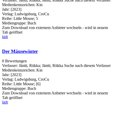
Verfasser:
Jäntti, Riikka
;
Jäntti, Riikka
Suche nach diesem Verfasser
Medienkennzeichen:
Kin
Jahr:
[2023]
Verlag:
Ludwigsburg, CroCu
Reihe:
Little Mouse; 5
Mediengruppe:
Buch
Zum Download von externem Anbieter wechseln - wird in neuem
Tab geöffnet
lädt
Der Mäusewinter
0 Bewertungen
Verfasser:
Jäntti, Riikka
;
Jäntti, Riikka
Suche nach diesem Verfasser
Medienkennzeichen:
Kin
Jahr:
[2023]
Verlag:
Ludwigsburg, CroCu
Reihe:
Little Mouse; [6]
Mediengruppe:
Buch
Zum Download von externem Anbieter wechseln - wird in neuem
Tab geöffnet
lädt