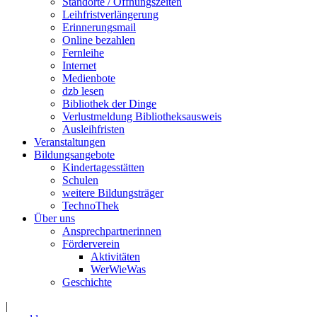
Standorte / Öffnungszeiten
Leihfristverlängerung
Erinnerungsmail
Online bezahlen
Fernleihe
Internet
Medienbote
dzb lesen
Bibliothek der Dinge
Verlustmeldung Bibliotheksausweis
Ausleihfristen
Veranstaltungen
Bildungsangebote
Kindertagesstätten
Schulen
weitere Bildungsträger
TechnoThek
Über uns
Ansprechpartnerinnen
Förderverein
Aktivitäten
WerWieWas
Geschichte
|