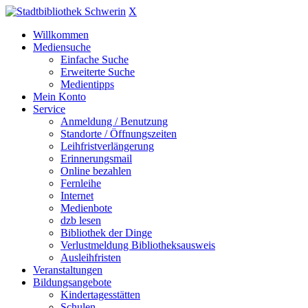
X
Willkommen
Mediensuche
Einfache Suche
Erweiterte Suche
Medientipps
Mein Konto
Service
Anmeldung / Benutzung
Standorte / Öffnungszeiten
Leihfristverlängerung
Erinnerungsmail
Online bezahlen
Fernleihe
Internet
Medienbote
dzb lesen
Bibliothek der Dinge
Verlustmeldung Bibliotheksausweis
Ausleihfristen
Veranstaltungen
Bildungsangebote
Kindertagesstätten
Schulen