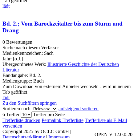
Tab geöffnet
lädt
Bd. 2.; Vom Barockzeitalter bis zum Sturm und
Drang
0 Bewertungen
Suche nach diesem Verfasser
Medienkennzeichen:
Sach
Jahr:
[o.J.]
Übergeordnetes Werk:
Illustrierte Geschichte der Deutschen
Literatur
Bandangabe:
Bd. 2.
Mediengruppe:
Buch
Zum Download von externem Anbieter wechseln - wird in neuem
Tab geöffnet
lädt
Zu den Suchfiltern springen
Sortieren nach
aufsteigend sortieren
6 Treffer
Treffer pro Seite
Trefferliste drucken
Permalink Trefferliste
Trefferliste als E-Mail
versenden
Copyright 2025 by OCLC GmbH
|
OPEN V 12.0.0.20
Datenschutzerklärung
|
Impressum