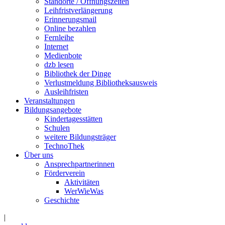
Standorte / Öffnungszeiten
Leihfristverlängerung
Erinnerungsmail
Online bezahlen
Fernleihe
Internet
Medienbote
dzb lesen
Bibliothek der Dinge
Verlustmeldung Bibliotheksausweis
Ausleihfristen
Veranstaltungen
Bildungsangebote
Kindertagesstätten
Schulen
weitere Bildungsträger
TechnoThek
Über uns
Ansprechpartnerinnen
Förderverein
Aktivitäten
WerWieWas
Geschichte
|