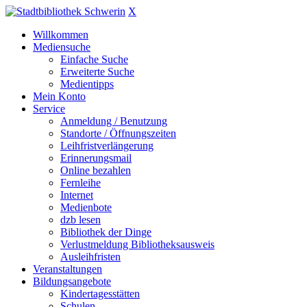
X
Willkommen
Mediensuche
Einfache Suche
Erweiterte Suche
Medientipps
Mein Konto
Service
Anmeldung / Benutzung
Standorte / Öffnungszeiten
Leihfristverlängerung
Erinnerungsmail
Online bezahlen
Fernleihe
Internet
Medienbote
dzb lesen
Bibliothek der Dinge
Verlustmeldung Bibliotheksausweis
Ausleihfristen
Veranstaltungen
Bildungsangebote
Kindertagesstätten
Schulen