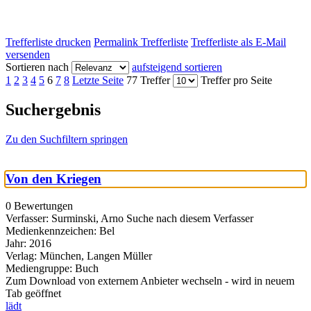
Trefferliste drucken
Permalink Trefferliste
Trefferliste als E-Mail
versenden
Sortieren nach
aufsteigend sortieren
1
2
3
4
5
6
7
8
Letzte Seite
77 Treffer
Treffer pro Seite
Suchergebnis
Zu den Suchfiltern springen
Von den Kriegen
0 Bewertungen
Verfasser:
Surminski, Arno
Suche nach diesem Verfasser
Medienkennzeichen:
Bel
Jahr:
2016
Verlag:
München, Langen Müller
Mediengruppe:
Buch
Zum Download von externem Anbieter wechseln - wird in neuem
Tab geöffnet
lädt