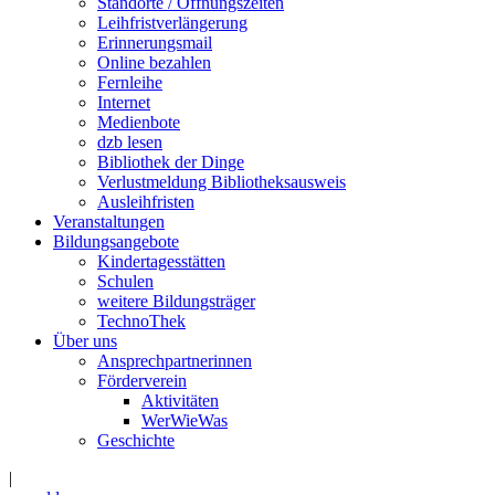
Standorte / Öffnungszeiten
Leihfristverlängerung
Erinnerungsmail
Online bezahlen
Fernleihe
Internet
Medienbote
dzb lesen
Bibliothek der Dinge
Verlustmeldung Bibliotheksausweis
Ausleihfristen
Veranstaltungen
Bildungsangebote
Kindertagesstätten
Schulen
weitere Bildungsträger
TechnoThek
Über uns
Ansprechpartnerinnen
Förderverein
Aktivitäten
WerWieWas
Geschichte
|