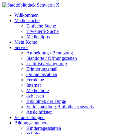
X
Willkommen
Mediensuche
Einfache Suche
Erweiterte Suche
Medientipps
Mein Konto
Service
Anmeldung / Benutzung
Standorte / Öffnungszeiten
Leihfristverlängerung
Erinnerungsmail
Online bezahlen
Fernleihe
Internet
Medienbote
dzb lesen
Bibliothek der Dinge
Verlustmeldung Bibliotheksausweis
Ausleihfristen
Veranstaltungen
Bildungsangebote
Kindertagesstätten
Schulen