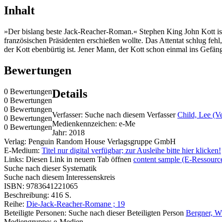
Inhalt
»Der bislang beste Jack-Reacher-Roman.« Stephen King John Kott ist e
französischen Präsidenten erschießen wollte. Das Attentat schlug feh
der Kott ebenbürtig ist. Jener Mann, der Kott schon einmal ins Gefän
Bewertungen
0 Bewertungen
Details
0 Bewertungen
0 Bewertungen
Verfasser:
Suche nach diesem Verfasser
Child, Lee (Ve
0 Bewertungen
Medienkennzeichen:
e-Me
0 Bewertungen
Jahr:
2018
Verlag:
Penguin Random House Verlagsgruppe GmbH
E-Medium:
Titel nur digital verfügbar; zur Ausleihe bitte hier klicken!
Links:
Diesen Link in neuem Tab öffnen
content sample (E-Ressourc
Suche nach dieser Systematik
Suche nach diesem Interessenskreis
ISBN:
9783641221065
Beschreibung:
416 S.
Reihe:
Die-Jack-Reacher-Romane ; 19
Beteiligte Personen:
Suche nach dieser Beteiligten Person
Bergner, W
Mediengruppe:
e-Medien