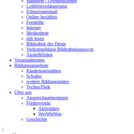
Standorte / Öffnungszeiten
Leihfristverlängerung
Erinnerungsmail
Online bezahlen
Fernleihe
Internet
Medienbote
dzb lesen
Bibliothek der Dinge
Verlustmeldung Bibliotheksausweis
Ausleihfristen
Veranstaltungen
Bildungsangebote
Kindertagesstätten
Schulen
weitere Bildungsträger
TechnoThek
Über uns
Ansprechpartnerinnen
Förderverein
Aktivitäten
WerWieWas
Geschichte
|