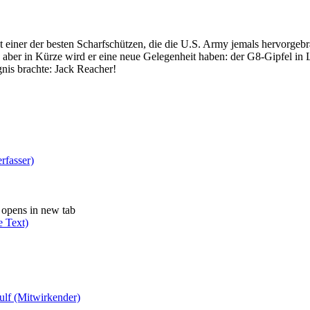
iner der besten Scharfschützen, die die U.S. Army jemals hervorgebrac
l, aber in Kürze wird er eine neue Gelegenheit haben: der G8-Gipfel in
gnis brachte: Jack Reacher!
rfasser)
opens in new tab
e Text)
ulf (Mitwirkender)