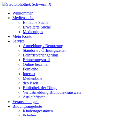
X
Willkommen
Mediensuche
Einfache Suche
Erweiterte Suche
Medientipps
Mein Konto
Service
Anmeldung / Benutzung
Standorte / Öffnungszeiten
Leihfristverlängerung
Erinnerungsmail
Online bezahlen
Fernleihe
Internet
Medienbote
dzb lesen
Bibliothek der Dinge
Verlustmeldung Bibliotheksausweis
Ausleihfristen
Veranstaltungen
Bildungsangebote
Kindertagesstätten
Schulen